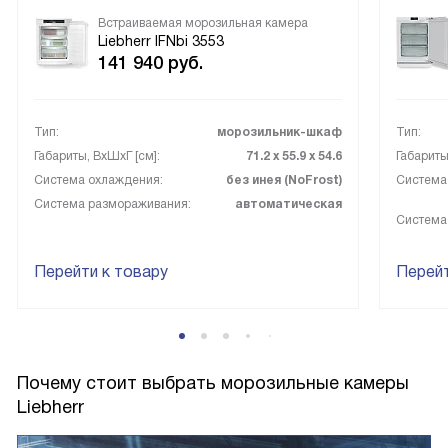
Встраиваемая морозильная камера
Liebherr IFNbi 3553
141 940
руб.
Тип:
морозильник-шкаф
Тип:
Габариты, ВxШxГ [см]:
71.2 х 55.9 х 54.6
Габариты
Система охлаждения:
без инея (NoFrost)
Система
Система размораживания:
автоматическая
Система
Перейти к товару
Перейт
Почему стоит выбрать морозильные камеры
Liebherr