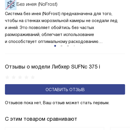
окружающей среде. Компрессор перегоняет его
Без инея (NoFrost)
по охладительному контуру по принципу насоса. Чем
Система без инея (NoFrost) предназначена для того,
лучше работает «мотор» прибора, тем качественнее
чтобы на стенках морозильной камеры не оседали лед
и быстрее происходит охлаждение, затрачивается
и иней. Это позволяет обойтись без частых
меньше электроэнергии.
размораживаний, облегчает использование
и способствует оптимальному расходованию
электроэнергии, которая не тратится на поддержание
ледяной «шубы» на охлаждающих элементах. Технология
основана на циркуляции холодного воздуха внутри
Отзывы о модели Либхер SUFNc 375 i
камеры.
ОСТАВИТЬ ОТЗЫВ
Отзывов пока нет, Ваш отзыв может стать первым.
С этим товаром сравнивают