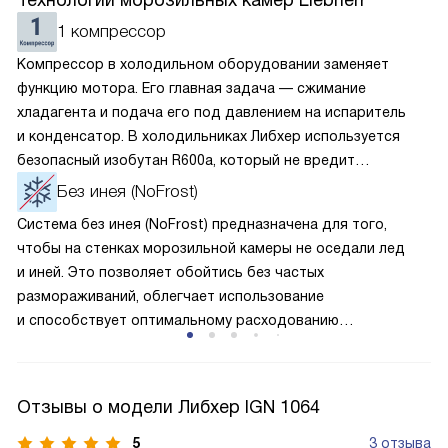
Технологии морозильных камер Liebherr
1 компрессор
Компрессор в холодильном оборудовании заменяет
функцию мотора. Его главная задача — сжимание
хладагента и подача его под давлением на испаритель
и конденсатор. В холодильниках Либхер используется
безопасный изобутан R600a, который не вредит
окружающей среде. Компрессор перегоняет его
Без инея (NoFrost)
по охладительному контуру по принципу насоса. Чем
Система без инея (NoFrost) предназначена для того,
лучше работает «мотор» прибора, тем качественнее
чтобы на стенках морозильной камеры не оседали лед
и быстрее происходит охлаждение, затрачивается
и иней. Это позволяет обойтись без частых
меньше электроэнергии.
размораживаний, облегчает использование
и способствует оптимальному расходованию
электроэнергии, которая не тратится на поддержание
ледяной «шубы» на охлаждающих элементах. Технология
основана на циркуляции холодного воздуха внутри
Отзывы о модели Либхер IGN 1064
камеры.
5
3 отзыва