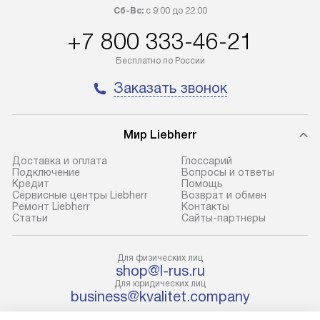
100% предоплаты наша компания
прайсу. Профес
Сб-Вс:
с 9:00 до 22:00
бесплатно доставляет заказ
и регулярное об
+7 800 333-46-21
до представительства
обеспечивают д
транспортной компании в городе
и эффективное 
Бесплатно по России
Москва. Пожалуйста, уточняйте
техники, предо
Заказать звонок
условия доставки у менеджера при
возможные ошибк
оформлении заказа.
Готовые коммун
Мир Liebherr
В оговоренный день служба
предполагают н
доставки доставит упакованный
установленной р
Доставка и оплата
Глоссарий
прибор до подъезда. Если
холодильников с
Подключение
Вопросы и ответы
Кредит
Помощь
требуется переместить прибор
требующим под
Сервисные центры Liebherr
Возврат и обмен
до двери квартиры или до места
к водопроводу, 
Ремонт Liebherr
Контакты
Cтатьи
Сайты-партнеры
установки, пожалуйста,
наличие крана. 
предварительно уточните это
установка включ
с менеджером. За данную услугу
упаковки и тран
Для физических лиц
shop@l-rus.ru
взимается дополнительная плата.
креплений, при 
Для юридических лиц
Учитывайте габариты прибора, если
и соединение от
business@kvalitet.company
они не позволяют пронести его
Техника монтиру