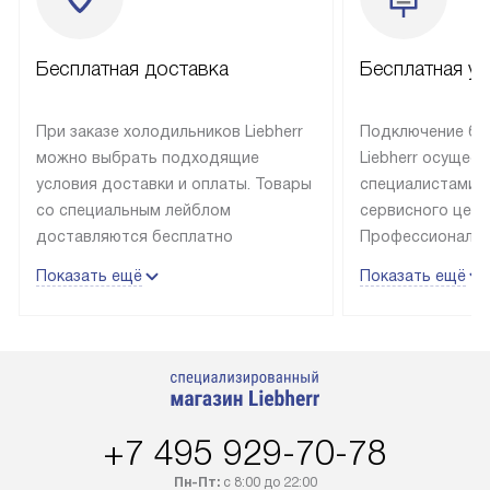
Бесплатная доставка
Бесплатная ус
При заказе холодильников Liebherr
Подключение бы
можно выбрать подходящие
Liebherr осущес
условия доставки и оплаты. Товары
специалистами 
со специальным лейблом
сервисного цент
доставляются бесплатно
Профессиональн
в пределах Москвы и МКАД
гарантия долгой
Показать ещё
Показать ещё
до подъезда, выезд за МКАД
эксплуатации те
оплачивается дополнительно.
и Санкт-Петербу
Товар со статусом в наличии может
со специальным
быть отгружен покупателю
подключается б
в течение трех дней. Доставка
мастера за МКА
в Санкт-Петербург и другие
за дополнительн
+7 495 929-70-78
регионы осуществляется через
Стоимость допо
транспортную компанию. После
по монтажу опре
Пн-Пт:
с 8:00 до 22:00