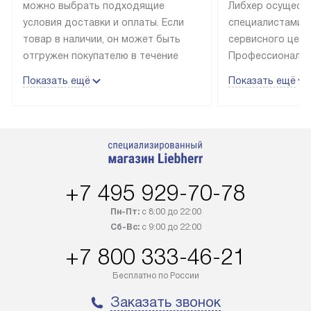
можно выбрать подходящие
Либхер осущест
условия доставки и оплаты. Если
специалистами 
товар в наличии, он может быть
сервисного цент
отгружен покупателю в течение
Профессиональн
трех дней. Техника со специальным
гарантия долгой
Показать ещё
Показать ещё
лейблом доставляется бесплатно
эксплуатации те
по Москве. Выезд за МКАД
техника со спец
оплачивается дополнительно.
подключается б
Возможна доставка товаров по
мастера за МКА
России.
дополнительную 
+7 495 929-70-78
Пн-Пт:
с 8:00 до 22:00
Сб-Вс:
с 9:00 до 22:00
+7 800 333-46-21
Бесплатно по России
Заказать звонок