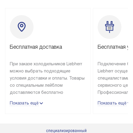
Бесплатная доставка
Бесплатная ус
При заказе холодильников Liebherr
Подключение бы
можно выбрать подходящие
Liebherr осущес
условия доставки и оплаты. Товары
специалистами 
со специальным лейблом
сервисного цент
доставляются бесплатно
Профессиональн
в пределах Москвы и МКАД
гарантия долгой
Показать ещё
Показать ещё
до подъезда, выезд за МКАД
эксплуатации те
оплачивается дополнительно.
и Санкт-Петербу
Товар со статусом в наличии может
со специальным
быть отгружен покупателю
подключается б