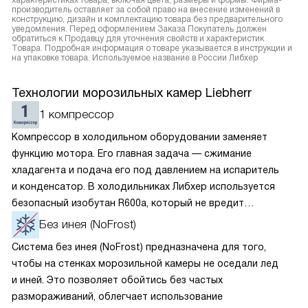
характеристиках товара, включая цвета, размеры и формы. Фирма-
производитель оставляет за собой право на внесение изменений в
конструкцию, дизайн и комплектацию товара без предварительного
уведомления. Перед оформлением Заказа Покупатель должен
обратиться к Продавцу для уточнения свойств и характеристик
Товара. Подробная информация о товаре указывается в инструкции и
на упаковке товара. Используемое название в России Либхер
Технологии морозильных камер Liebherr
1 компрессор
Компрессор в холодильном оборудовании заменяет
функцию мотора. Его главная задача — сжимание
хладагента и подача его под давлением на испаритель
и конденсатор. В холодильниках Либхер используется
безопасный изобутан R600a, который не вредит
окружающей среде. Компрессор перегоняет его
Без инея (NoFrost)
по охладительному контуру по принципу насоса. Чем
Система без инея (NoFrost) предназначена для того,
лучше работает «мотор» прибора, тем качественнее
чтобы на стенках морозильной камеры не оседали лед
и быстрее происходит охлаждение, затрачивается
и иней. Это позволяет обойтись без частых
меньше электроэнергии.
размораживаний, облегчает использование