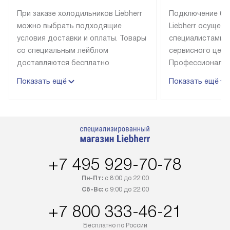
При заказе холодильников Liebherr
Подключение бы
можно выбрать подходящие
Liebherr осущес
условия доставки и оплаты. Товары
специалистами 
со специальным лейблом
сервисного цент
доставляются бесплатно
Профессиональн
в пределах Москвы и МКАД
гарантия долгой
Показать ещё
Показать ещё
до подъезда, выезд за МКАД
эксплуатации те
оплачивается дополнительно.
и Санкт-Петербу
Товар со статусом в наличии может
со специальным
быть отгружен покупателю
подключается б
в течение трех дней. Доставка
мастера за МКА
в Санкт-Петербург и другие
за дополнительн
+7 495 929-70-78
регионы осуществляется через
Стоимость допо
транспортную компанию. После
по монтажу опре
Пн-Пт:
с 8:00 до 22:00
100% предоплаты наша компания
прайсу. Профес
Сб-Вс:
с 9:00 до 22:00
бесплатно доставляет заказ
и регулярное об
+7 800 333-46-21
до представительства
обеспечивают д
транспортной компании в городе
и эффективное 
Бесплатно по России