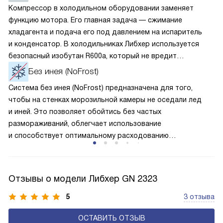
Компрессор в холодильном оборудовании заменяет
функцию мотора. Его главная задача — сжимание
хладагента и подача его под давлением на испаритель
и конденсатор. В холодильниках Либхер используется
безопасный изобутан R600a, который не вредит
окружающей среде. Компрессор перегоняет его
Без инея (NoFrost)
по охладительному контуру по принципу насоса. Чем
Система без инея (NoFrost) предназначена для того,
лучше работает «мотор» прибора, тем качественнее
чтобы на стенках морозильной камеры не оседали лед
и быстрее происходит охлаждение, затрачивается
и иней. Это позволяет обойтись без частых
меньше электроэнергии.
размораживаний, облегчает использование
и способствует оптимальному расходованию
электроэнергии, которая не тратится на поддержание
ледяной «шубы» на охлаждающих элементах. Технология
основана на циркуляции холодного воздуха внутри
Отзывы о модели Либхер GN 2323
камеры.
5
3 отзыва
ОСТАВИТЬ ОТЗЫВ