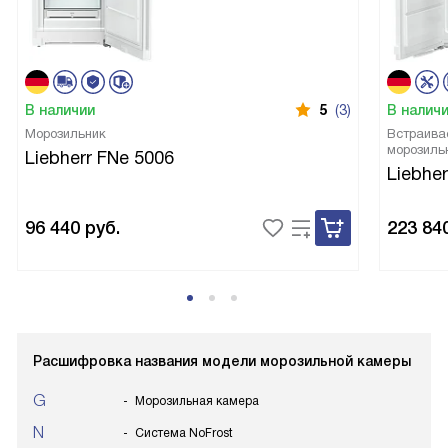
В наличии
5
(3)
В налич
Морозильник
Встраива
морозиль
Liebherr FNe 5006
Liebher
96 440
руб.
223 84
Расшифровка названия модели морозильной камеры
G
Морозильная камера
N
Система NoFrost