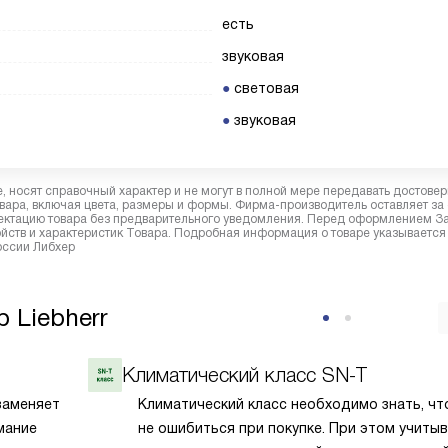
есть
звуковая
световая
звуковая
 носят справочный характер и не могут в полной мере передавать достове
вара, включая цвета, размеры и формы. Фирма-производитель оставляет за
лектацию товара без предварительного уведомления. Перед оформлением З
йств и характеристик Товара. Подробная информация о товаре указывается
России Либхер
 Liebherr
Климатический класс SN-T
заменяет
Климатический класс необходимо знать, ч
мание
не ошибиться при покупке. При этом учиты