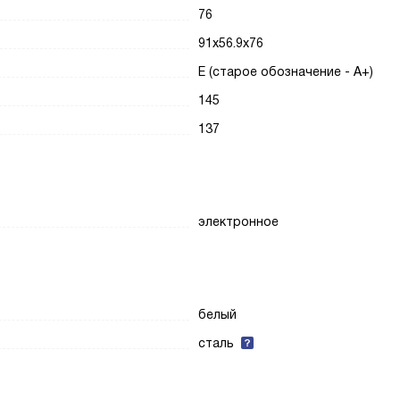
76
91x56.9x76
E (старое обозначение - A+)
145
137
электронное
белый
сталь