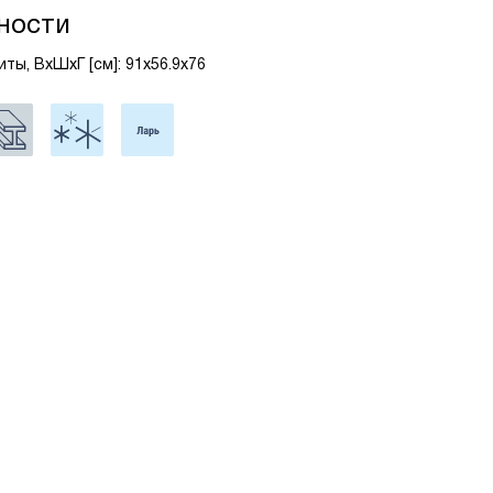
ности
ты, ВxШxГ [см]: 91x56.9x76