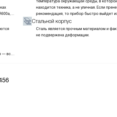
температура окружающей среды, в которо
иках
находится техника, а не уличная. Если прен
R600a,
рекомендация, то прибор быстро выйдет из
мпрессор
Также температура влияет на качество
Стальной корпус
и интенсивность охлаждения, затрату
аются
Сталь является прочным материалом и фак
мотор»
электроэнергии. Класс N-ST подходит для
не подвержена деформации.
сходит
нормального и субтропического климата.
энергии.
Температура в помещении может варьиров
от +16 до +38 градусов, но не выходить за 
я — все
диапазон.
ри
асадов
456