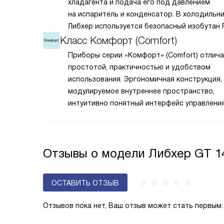
хладагента и подача его под давлением
на испаритель и конденсатор. В холодильн
Либхер используется безопасный изобутан 
который не вредит окружающей среде. Ко
Класс Комфорт (Comfort)
перегоняет его по охладительному контуру
Приборы серии «Комфорт» (Comfort) отлич
по принципу насоса. Чем лучше работает «
простотой, практичностью и удобством
прибора, тем качественнее и быстрее прои
использования. Эргономичная конструкция,
охлаждение, затрачивается меньше электро
модулируемое внутреннее пространство,
интуитивно понятный интерфейс управлени
это облегчает размещение продуктов внут
и выбор нужных настроек работы. Простая
установка и возможность легкой очистки ф
Отзывы о модели Либхер GT 1
добавляют комфорта.
ОСТАВИТЬ ОТЗЫВ
Отзывов пока нет, Ваш отзыв может стать первым.