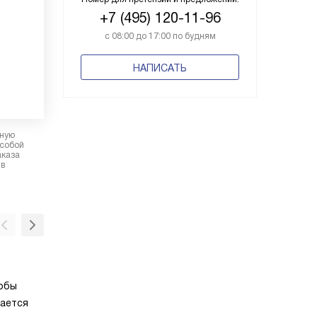
+7 (495) 120-11-96
с 08:00 до 17:00 по будням
НАПИСАТЬ
рную
 собой
аказа
 в
Супер заморозка (SuperFrost)
тобы
Супер заморозка (SuperFrost) с автоматич
вается
отключением через 65 часов (макс.) ещё н