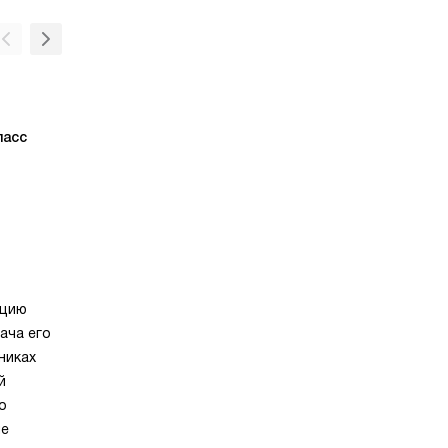
ласс
Стальной корпус
кцию
ача его
никах
й
о
ше