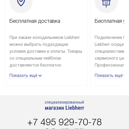
Бесплатная доставка
Бесплатная ус
При заказе холодильников Liebherr
Подключение бы
можно выбрать подходящие
Liebherr осущес
условия доставки и оплаты. Товары
специалистами 
со специальным лейблом
сервисного цент
доставляются бесплатно
Профессиональн
в пределах Москвы и МКАД
гарантия долгой
Показать ещё
Показать ещё
до подъезда, выезд за МКАД
эксплуатации те
оплачивается дополнительно.
и Санкт-Петербу
Товар со статусом в наличии может
со специальным
быть отгружен покупателю
подключается б
в течение трех дней. Доставка
мастера за МКА
в Санкт-Петербург и другие
за дополнительн
+7 495 929-70-78
регионы осуществляется через
Стоимость допо
транспортную компанию. После
по монтажу опре