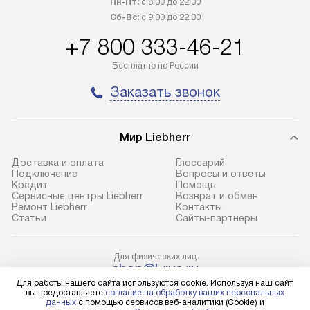
Пн-Пт:
с 8:00 до 22:00
100% предоплаты наша компания
прайсу. Профес
Сб-Вс:
с 9:00 до 22:00
бесплатно доставляет заказ
и регулярное об
+7 800 333-46-21
до представительства
обеспечивают д
транспортной компании в городе
и эффективное 
Бесплатно по России
Москва. Пожалуйста, уточняйте
техники, предо
Заказать звонок
условия доставки у менеджера при
возможные ошибк
оформлении заказа.
Готовые коммун
Мир Liebherr
В оговоренный день служба
предполагают н
доставки доставит упакованный
установленной р
Доставка и оплата
Глоссарий
прибор до подъезда. Если
холодильников с
Подключение
Вопросы и ответы
Кредит
Помощь
требуется переместить прибор
требующим под
Сервисные центры Liebherr
Возврат и обмен
до двери квартиры или до места
к водопроводу, 
Ремонт Liebherr
Контакты
Cтатьи
Сайты-партнеры
установки, пожалуйста,
наличие крана. 
предварительно уточните это
установка включ
с менеджером. За данную услугу
упаковки и тран
Для физических лиц
shop@l-rus.ru
взимается дополнительная плата.
креплений, при 
Для юридических лиц
Для работы нашего сайта используются cookie. Используя наш сайт,
Учитывайте габариты прибора, если
и соединение от
business@kvalitet.company
вы предоставляете
согласие на обработку ваших персональных
данных
с помощью сервисов веб-аналитики (Cookie) и
они не позволяют пронести его
Техника монтиру