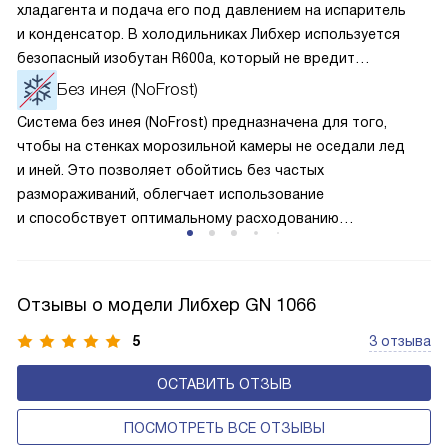
хладагента и подача его под давлением на испаритель
и конденсатор. В холодильниках Либхер используется
безопасный изобутан R600a, который не вредит
окружающей среде. Компрессор перегоняет его
Без инея (NoFrost)
по охладительному контуру по принципу насоса. Чем
Система без инея (NoFrost) предназначена для того,
лучше работает «мотор» прибора, тем качественнее
чтобы на стенках морозильной камеры не оседали лед
и быстрее происходит охлаждение, затрачивается
и иней. Это позволяет обойтись без частых
меньше электроэнергии.
размораживаний, облегчает использование
и способствует оптимальному расходованию
электроэнергии, которая не тратится на поддержание
ледяной «шубы» на охлаждающих элементах. Технология
основана на циркуляции холодного воздуха внутри
Отзывы о модели Либхер GN 1066
камеры.
5
3 отзыва
ОСТАВИТЬ ОТЗЫВ
ПОСМОТРЕТЬ ВСЕ ОТЗЫВЫ