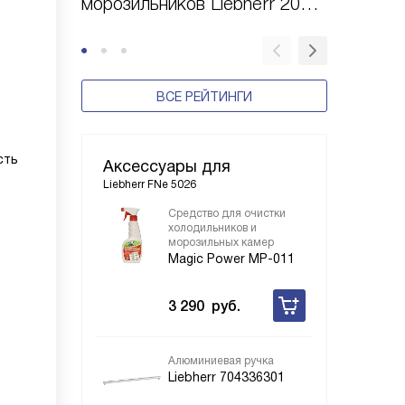
морозильников Liebherr 2024
камер L
года
качеств
ВСЕ РЕЙТИНГИ
сть
Аксессуары для
Liebherr FNe 5026
Средство для очистки
холодильников и
морозильных камер
Magic Power MP-011
3 290
руб.
Алюминиевая ручка
Liebherr 704336301