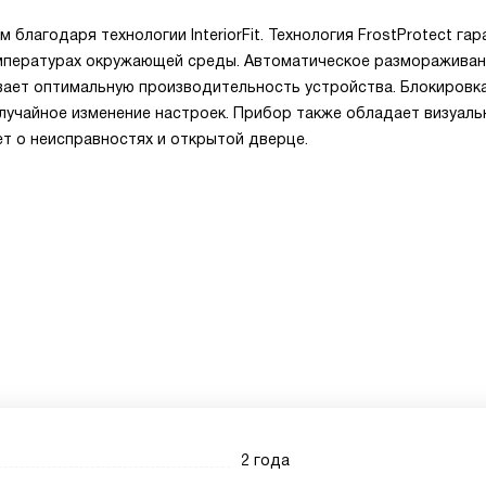
благодаря технологии InteriorFit. Технология FrostProtect га
емпературах окружающей среды. Автоматическое разморажива
ает оптимальную производительность устройства. Блокировка
лучайное изменение настроек. Прибор также обладает визуаль
т о неисправностях и открытой дверце.
2 года