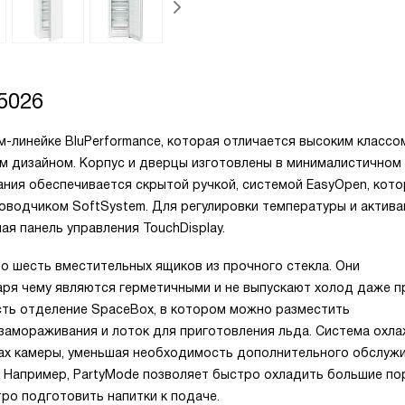
5026
ум-линейке BluPerformance, которая отличается высоким классо
 дизайном. Корпус и дверцы изготовлены в минималистичном
ания обеспечивается скрытой ручкой, системой EasyOpen, кот
доводчиком SoftSystem. Для регулировки температуры и актив
ая панель управления TouchDisplay.
о шесть вместительных ящиков из прочного стекла. Они
аря чему являются герметичными и не выпускают холод даже п
сть отделение SpaceBox, в котором можно разместить
замораживания и лоток для приготовления льда. Система охл
ах камеры, уменьшая необходимость дополнительного обслужи
 Например, PartyMode позволяет быстро охладить большие по
тро подготовить напитки к подаче.