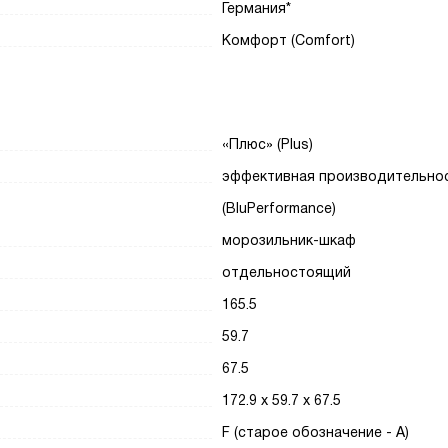
Германия*
Комфорт (Comfort)
«Плюс» (Plus)
эффективная производительно
(BluPerformance)
морозильник-шкаф
отдельностоящий
165.5
59.7
67.5
172.9 х 59.7 х 67.5
F (старое обозначение - A)