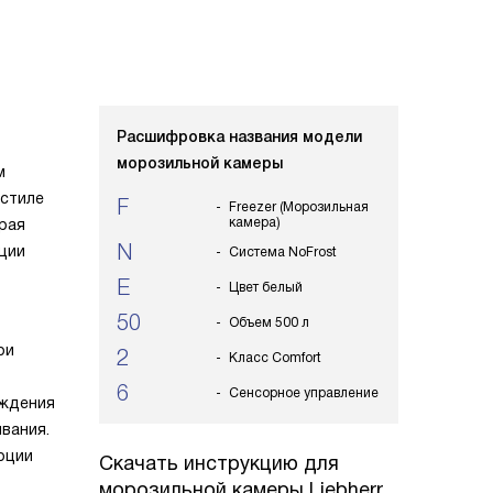
Расшифровка названия модели
морозильной камеры
м
 стиле
F
Freezer (Морозильная
камера)
орая
N
ации
Система NoFrost
E
Цвет белый
50
Объем 500 л
ри
2
Класс Comfort
6
Сенсорное управление
аждения
вания.
рции
Скачать инструкцию для
морозильной камеры
Liebherr