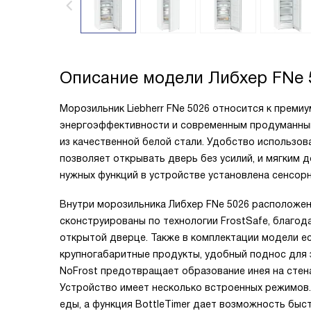
Описание модели
Либхер FNe 
Морозильник Liebherr FNe 5026 относится к преми
энергоэффективности и современным продуманным
из качественной белой стали. Удобство использов
позволяет открывать дверь без усилий, и мягким 
нужных функций в устройстве установлена сенсорн
Внутри морозильника Либхер FNe 5026 расположен
сконструированы по технологии FrostSafe, благод
открытой дверце. Также в комплектации модели е
крупногабаритные продукты, удобный поднос для 
NoFrost предотвращает образование инея на стен
Устройство имеет несколько встроенных режимов.
еды, а функция BottleTimer дает возможность быс