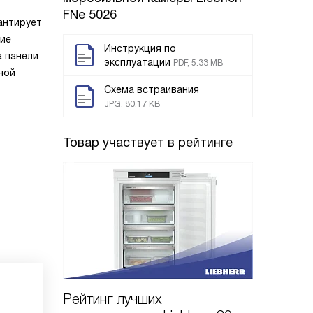
FNe 5026
рантирует
ние
Инструкция по
 панели
эксплуатации
PDF, 5.33 MB
ной
Схема встраивания
JPG, 80.17 KB
Товар участвует в рейтинге
Рейтинг лучших
Рейтин