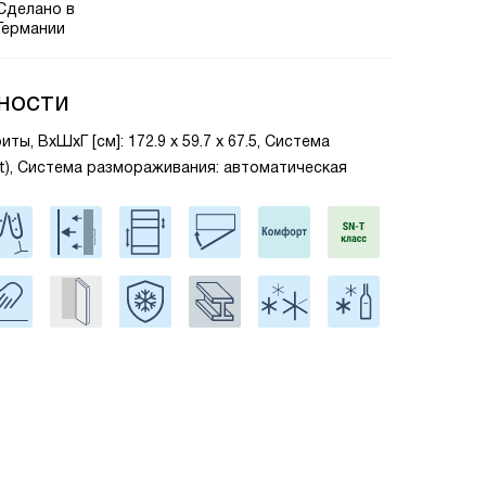
Сделано в
Германии
ности
ты, ВxШxГ [см]: 172.9 х 59.7 х 67.5, Система
st), Система размораживания: автоматическая