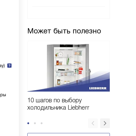
Может быть полезно
ay)
еры
10 шагов по выбору
Выбор 
холодильника Liebherr
Liebher