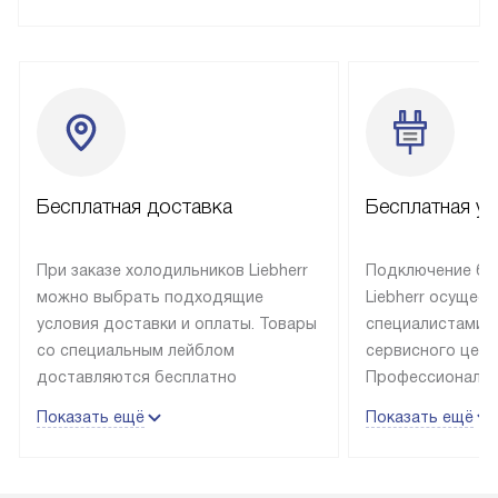
Бесплатная доставка
Бесплатная ус
При заказе холодильников Liebherr
Подключение бы
можно выбрать подходящие
Liebherr осущес
условия доставки и оплаты. Товары
специалистами 
со специальным лейблом
сервисного цент
доставляются бесплатно
Профессиональн
в пределах Москвы и МКАД
гарантия долгой
Показать ещё
Показать ещё
до подъезда, выезд за МКАД
эксплуатации те
оплачивается дополнительно.
и Санкт-Петербу
Товар со статусом в наличии может
со специальным