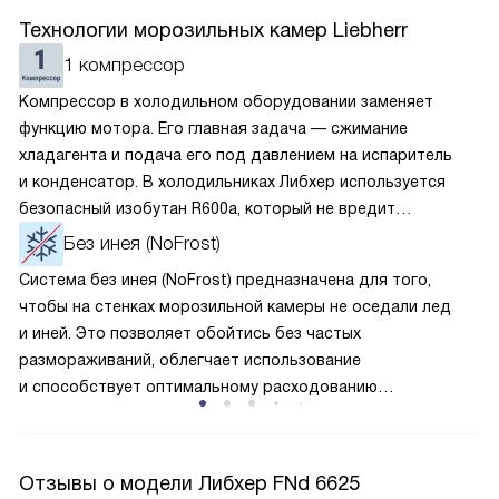
Технологии морозильных камер Liebherr
1 компрессор
Компрессор в холодильном оборудовании заменяет
функцию мотора. Его главная задача — сжимание
хладагента и подача его под давлением на испаритель
и конденсатор. В холодильниках Либхер используется
безопасный изобутан R600a, который не вредит
окружающей среде. Компрессор перегоняет его
Без инея (NoFrost)
по охладительному контуру по принципу насоса. Чем
Система без инея (NoFrost) предназначена для того,
лучше работает «мотор» прибора, тем качественнее
чтобы на стенках морозильной камеры не оседали лед
и быстрее происходит охлаждение, затрачивается
и иней. Это позволяет обойтись без частых
меньше электроэнергии.
размораживаний, облегчает использование
и способствует оптимальному расходованию
электроэнергии, которая не тратится на поддержание
ледяной «шубы» на охлаждающих элементах. Технология
основана на циркуляции холодного воздуха внутри
Отзывы о модели Либхер FNd 6625
камеры.