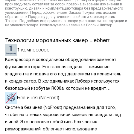
характеристиках товара, включая цвета, размеры и формы. Фирма-
производитель оставляет за собой право на внесение изменений в
конструкцию, дизайн и комплектацию товара без предварительного
уведомления. Перед оформлением Заказа Покупатель должен
обратиться к Продавцу для уточнения свойств и характеристик
Товара. Подробная информация о товаре указывается в инструкции и
на упаковке товара. Используемое название в России Либхер
Технологии морозильных камер Liebherr
1 компрессор
Компрессор в холодильном оборудовании заменяет
функцию мотора. Его главная задача — сжимание
хладагента и подача его под давлением на испаритель
и конденсатор. В холодильниках Либхер используется
безопасный изобутан R600a, который не вредит
окружающей среде. Компрессор перегоняет его
Без инея (NoFrost)
по охладительному контуру по принципу насоса. Чем
Система без инея (NoFrost) предназначена для того,
лучше работает «мотор» прибора, тем качественнее
чтобы на стенках морозильной камеры не оседали лед
и быстрее происходит охлаждение, затрачивается
и иней. Это позволяет обойтись без частых
меньше электроэнергии.
размораживаний, облегчает использование