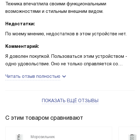
Техника впечатлила своими функциональными
возможностями и стильным внешним видом.
Недостатки:
По моему мнению, недостатков в этом устройстве нет.
Комментарий:
Я доволен покупкой. Пользоваться этим устройством -
одно удовольствие. Оно не только справляется со
своими основными функциями, но и обладает множеством
Читать отзыв полностью
приятных "плюшек". Например, режим SuperFrost, который
автоматически отключается через 65 часов - очень
удобно, когда нужно быстро заморозить продукты.
ПОКАЗАТЬ ЕЩЁ ОТЗЫВЫ
Мне особенно нравится, что устройство оснащено
системой NoFrost. Это означает, что мне больше не
С этим товаром сравнивают
придется заниматься размораживанием - устройство
сделает это за меня. Это действительно значительно
Морозильник
облегчает уход за техникой и экономит мое время.