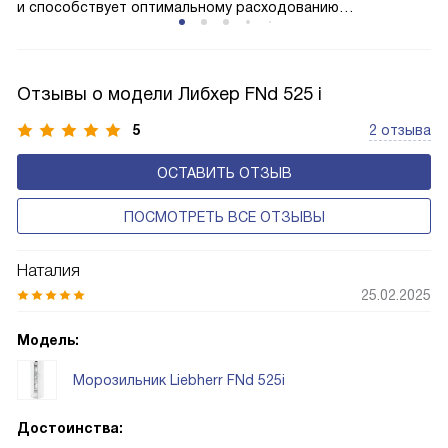
и способствует оптимальному расходованию
электроэнергии, которая не тратится на поддержание
ледяной «шубы» на охлаждающих элементах. Технология
основана на циркуляции холодного воздуха внутри
Отзывы о модели Либхер FNd 525 i
камеры.
5
2 отзыва
ОСТАВИТЬ ОТЗЫВ
ПОСМОТРЕТЬ ВСЕ ОТЗЫВЫ
Наталия
25.02.2025
Модель:
Морозильник Liebherr FNd 525i
Достоинства: