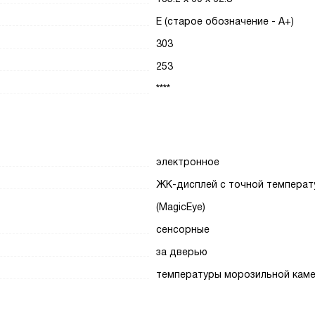
E (старое обозначение - A+)
303
253
****
электронное
ЖК-дисплей с точной температ
(MagicEye)
сенсорные
за дверью
температуры морозильной кам