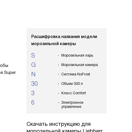
Расшифровка названия модели
морозильной камеры
S
Морозильная ларь
G
Морозильная камера
тобы
я Super
N
Система NoFrost
30
Объем 300 л
3
Класс Comfort
6
Электронное
управление
Скачать инструкцию для
морозильной камеры
Liebherr