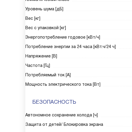
Уровень шума [дБ]
Вес [кг]
Вес с упаковкой [кг]
Энергопотребление годовое [кВт/ч]
Потребление энергии за 24 часа [кВт.ч/24 ч]
Напряжение [В]
Частота [Гц]
Потребляемый ток [А]
Мощность электрического тока [Вт]
БЕЗОПАСНОСТЬ
Автономное сохранение холода [ч]
Защита от детей/ Блокировка экрана