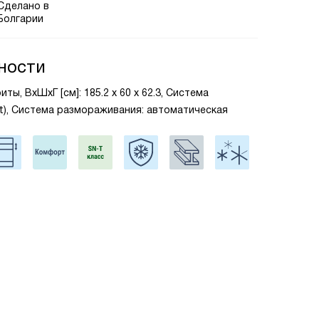
Сделано в
Болгарии
ности
ты, ВxШxГ [см]: 185.2 х 60 х 62.3, Система
st), Система размораживания: автоматическая