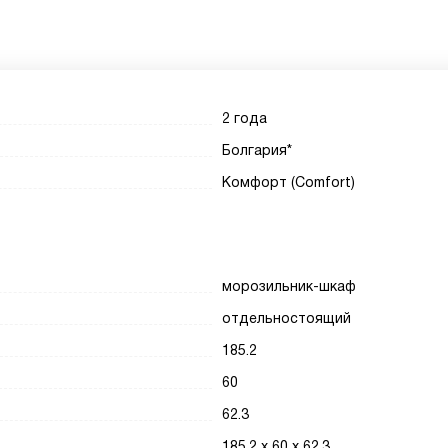
2 года
Болгария*
Комфорт (Comfort)
морозильник-шкаф
отдельностоящий
185.2
60
62.3
185.2 х 60 х 62.3