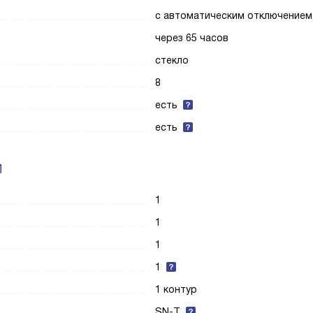
с автоматическим отключением
через 65 часов
стекло
8
есть
есть
И
1
1
1
1
1 контур
SN-T