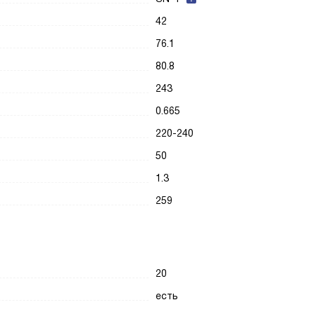
42
76.1
80.8
243
0.665
220-240
50
1.3
259
20
есть