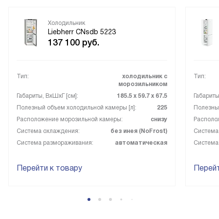
Холодильник
Liebherr CNsdb 5223
137 100
руб.
Тип:
холодильник с
Тип:
морозильником
Габариты, ВxШxГ [см]:
185.5 х 59.7 х 67.5
Габариты
Полезный объем холодильной камеры [л]:
225
Полезный
Расположение морозильной камеры:
снизу
Располо
Система охлаждения:
без инея (NoFrost)
Система
Система размораживания:
автоматическая
Система
Перейти к товару
Перейт