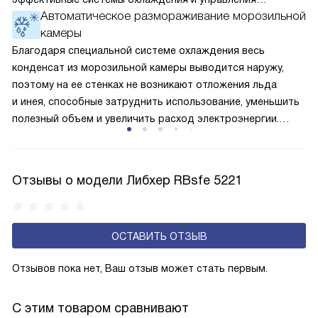
Автоматическое размораживание морозильной
температурой, а также дополнительные функции, такие
камеры
как умная организация системы хранения с регулируемыми
полками VarioPlus, мягкий доводчик, улучшенная зона
Благодаря специальной системе охлаждения весь
свежести. Бытовая техника из этой линейки отличается
конденсат из морозильной камеры выводится наружу,
оптимальным соотношением цены и качества,
поэтому на ее стенках не возникают отложения льда
привлекательным внешним видом, расширенными
и инея, способные затруднить использование, уменьшить
возможностями и высокой функциональностью.
полезный объем и увеличить расход электроэнергии.
Соответстве нет необходимости в частых
размораживаниях, поскольку оттаивание происходит
автоматически.
Отзывы о модели Либхер RBsfe 5221
ОСТАВИТЬ ОТЗЫВ
Отзывов пока нет, Ваш отзыв может стать первым.
С этим товаром сравнивают