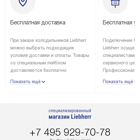
Бесплатная доставка
Бесплатная ус
При заказе холодильников Liebherr
Подключение бы
можно выбрать подходящие
Liebherr осущес
условия доставки и оплаты. Товары
специалистами 
со специальным лейблом
сервисного цент
доставляются бесплатно
Профессиональн
в пределах Москвы и МКАД
гарантия долгой
Показать ещё
Показать ещё
до подъезда, выезд за МКАД
эксплуатации те
оплачивается дополнительно.
и Санкт-Петербу
Товар со статусом в наличии может
со специальным
быть отгружен покупателю
подключается б
в течение трех дней. Доставка
мастера за МКА
в Санкт-Петербург и другие
за дополнительн
+7 495 929-70-78
регионы осуществляется через
Стоимость допо
транспортную компанию. После
по монтажу опре