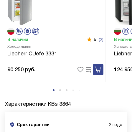
В наличии
5
(2)
В налич
Холодильник
Холодиль
Liebherr CUefe 3331
Liebhe
90 250
руб.
124 95
Характеристики
KBs 3864
Срок гарантии
2 года