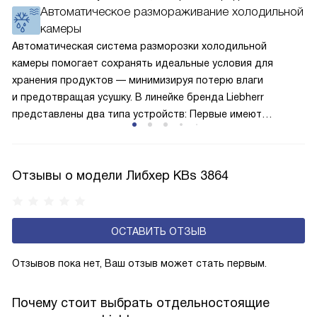
Автоматическое размораживание холодильной
окружающей среде. Компрессор перегоняет его
камеры
по охладительному контуру по принципу насоса. Чем
лучше работает «мотор» прибора, тем качественнее
Автоматическая система разморозки холодильной
и быстрее происходит охлаждение, затрачивается
камеры помогает сохранять идеальные условия для
меньше электроэнергии.
хранения продуктов — минимизируя потерю влаги
и предотвращая усушку. В линейке бренда Liebherr
представлены два типа устройств: Первые имеют
открытую заднюю стенку, на которой при высокой
влажности может образовываться конденсат — это
естественный физический процесс. Второй тип — модели
Отзывы о модели Либхер KBs 3864
с панелью, выполняющей функцию «сухой стенки». Такие
устройства обеспечивают более комфортную
эксплуатацию и чаще всего оснащены нулевой зоной
ОСТАВИТЬ ОТЗЫВ
свежести BioFresh 0°C. Они встречаются в сериях Plus,
Prime и Peak.
Отзывов пока нет, Ваш отзыв может стать первым.
Почему стоит выбрать отдельностоящие