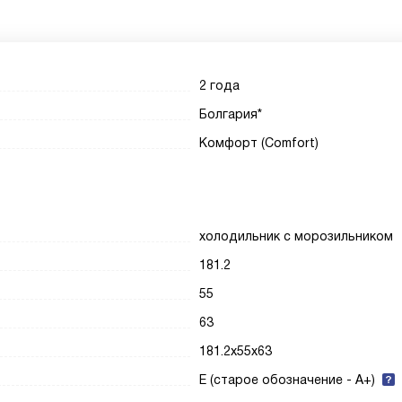
2 года
Болгария*
Комфорт (Comfort)
холодильник с морозильником
181.2
55
63
181.2x55x63
E (старое обозначение - A+)