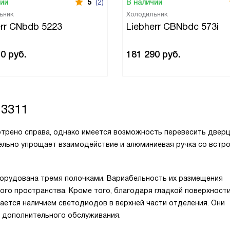
чии
5
(2)
В наличии
ьник
Холодильник
err CNbdb 5223
Liebherr CBNbdc 573i
50
руб.
181 290
руб.
 3311
трено справа, однако имеется возможность перевесить двер
ельно упрощает взаимодействие и алюминиевая ручка со встр
борудована тремя полочками. Вариабельность их размещения
ого пространства. Кроме того, благодаря гладкой поверхност
ется наличием светодиодов в верхней части отделения. Они
я дополнительного обслуживания.