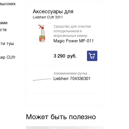
высоких
Аксессуары для
Liebherr CUfr 3311
ками
Средство для очистки
ств
холодильников и
морозильных камер
Magic Power MP-011
сти туш
3 290
руб.
ер CUfr
Алюминиевая ручка
Liebherr 704336301
Может быть полезно