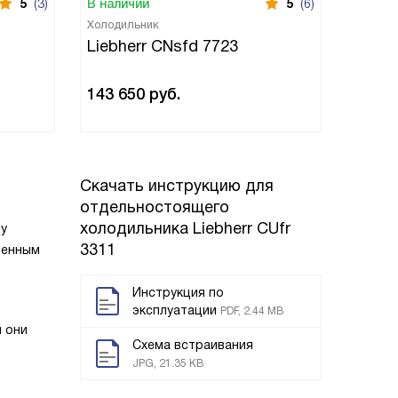
5
(3)
В наличии
5
(6)
В нали
Холодильник
Холоди
Liebherr CNsfd 7723
Liebh
143 650
руб.
121 9
Скачать инструкцию для
отдельностоящего
холодильника
Liebherr CUfr
цу
3311
оенным
Инструкция по
эксплуатации
PDF, 2.44 MB
и они
Схема встраивания
JPG, 21.35 KB