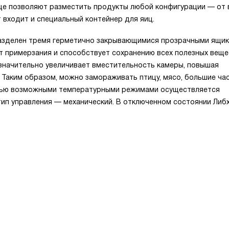
це позволяют разместить продукты любой конфигурации — от 
 входит и специальный контейнер для яиц.
разделен тремя герметично закрывающимися прозрачными ящи
т примерзания и способствует сохранению всех полезных веще
 значительно увеличивает вместительность камеры, повышая
Таким образом, можно замораживать птицу, мясо, большие ча
емью возможными температурными режимами осуществляется
тип управления — механический. В отключенном состоянии Либх