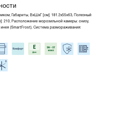
ности
иком, Габариты, ВxШxГ [см]: 181.2x55x63, Полезный
]: 210, Расположение морозильной камеры: снизу,
инея (SmartFrost), Система размораживания: