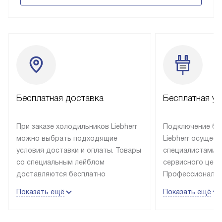
Бесплатная доставка
Бесплатная ус
При заказе холодильников Liebherr
Подключение бы
можно выбрать подходящие
Liebherr осущес
условия доставки и оплаты. Товары
специалистами 
со специальным лейблом
сервисного цент
доставляются бесплатно
Профессиональн
в пределах Москвы и МКАД
гарантия долгой
Показать ещё
Показать ещё
до подъезда, выезд за МКАД
эксплуатации те
оплачивается дополнительно.
и Санкт-Петербу
Товар со статусом в наличии может
со специальным