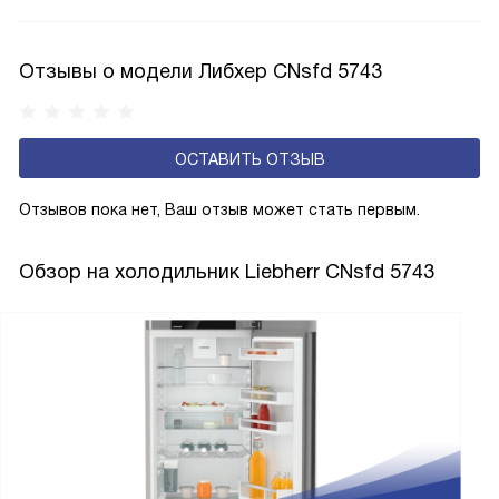
по охладительному контуру по принципу насоса. Чем
лучше работает «мотор» прибора, тем качественнее
Отзывы о модели Либхер CNsfd 5743
и быстрее происходит охлаждение, затрачивается
меньше электроэнергии.
ОСТАВИТЬ ОТЗЫВ
Отзывов пока нет, Ваш отзыв может стать первым.
Обзор на холодильник Liebherr CNsfd 5743