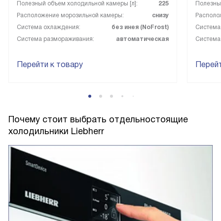
Полезный объем холодильной камеры [л]:
225
Полезный
Расположение морозильной камеры:
снизу
Располо
Система охлаждения:
без инея (NoFrost)
Система
Система размораживания:
автоматическая
Система
Перейти к товару
Перейт
Почему стоит выбрать отдельностоящие
холодильники Liebherr