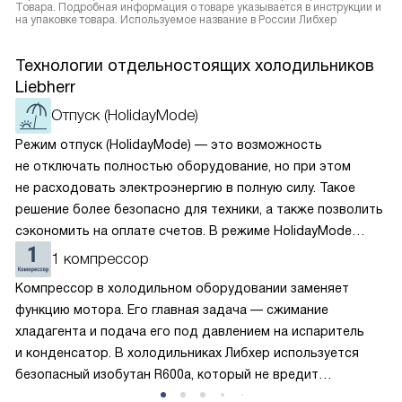
Товара. Подробная информация о товаре указывается в инструкции и
на упаковке товара. Используемое название в России Либхер
Технологии отдельностоящих холодильников
Liebherr
Отпуск (HolidayMode)
Режим отпуск (HolidayMode) — это возможность
не отключать полностью оборудование, но при этом
не расходовать электроэнергию в полную силу. Такое
решение более безопасно для техники, а также позволить
сэкономить на оплате счетов. В режиме HolidayMode
вентилятор и суперохлаждение не работают, а в камере
1 компрессор
устанавливается температура в районе +15 градусов. Это
Компрессор в холодильном оборудовании заменяет
позволяет сохранить продукты на определённое время
функцию мотора. Его главная задача — сжимание
и избежать появление неприятных запахов.
хладагента и подача его под давлением на испаритель
и конденсатор. В холодильниках Либхер используется
безопасный изобутан R600a, который не вредит
окружающей среде. Компрессор перегоняет его