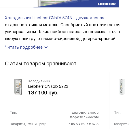
Холодильник Liebherr CNsfd 5743
–
двухкамерная
отдельностоящая модель. Серебристый цвет считается
универсальным. Такие приборы идеально вписываются в
любую палитру: от нежно-сиреневой, до ярко-красной.
Читать подробнее
С этим товаром сравнивают
Холодильник
Liebherr CNsdb 5223
137 100
руб.
Тип:
холодильник с
Тип:
морозильником
Габариты, ВxШxГ [см]:
185.5 х 59.7 х 67.5
Габариты