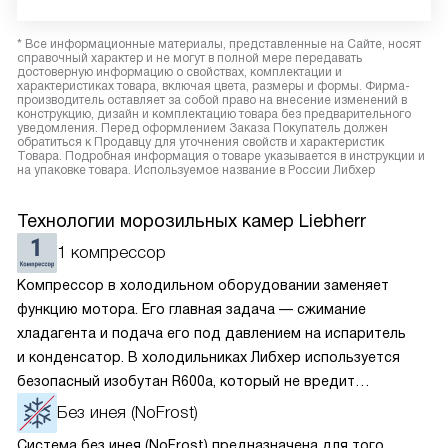
* Все информационные материалы, представленные на Сайте, носят
справочный характер и не могут в полной мере передавать
достоверную информацию о свойствах, комплектации и
характеристиках товара, включая цвета, размеры и формы. Фирма-
производитель оставляет за собой право на внесение изменений в
конструкцию, дизайн и комплектацию товара без предварительного
уведомления. Перед оформлением Заказа Покупатель должен
обратиться к Продавцу для уточнения свойств и характеристик
Товара. Подробная информация о товаре указывается в инструкции и
на упаковке товара. Используемое название в России Либхер
Технологии морозильных камер Liebherr
1 компрессор
Компрессор в холодильном оборудовании заменяет
функцию мотора. Его главная задача — сжимание
хладагента и подача его под давлением на испаритель
и конденсатор. В холодильниках Либхер используется
безопасный изобутан R600a, который не вредит
окружающей среде. Компрессор перегоняет его
Без инея (NoFrost)
по охладительному контуру по принципу насоса. Чем
Система без инея (NoFrost) предназначена для того,