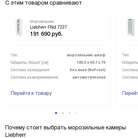
С этим товаром сравнивают
Морозильник
Liebherr FNd 7227
191 690
руб.
Тип:
морозильник-шкаф
Тип:
Габариты, ВxШxГ [см]:
185.5 х 69.7 х 76
Габариты
Система охлаждения:
без инея (NoFrost)
Система
Система размораживания:
автоматическая
Система
Перейти к товару
Перейт
Почему стоит выбрать морозильные камеры
Liebherr