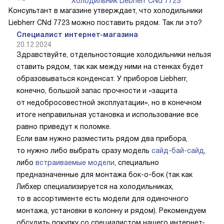
Холодильник Liebherr CNd 7723
Консультант в магазине утверждает, что холодильники
Liebherr CNd 7723 можно поставить рядом. Так ли это?
Специалист интернет-магазина
20.12.2024
Здравствуйте, отдельностоящие холодильники нельзя
ставить рядом, так как между ними на стенках будет
образовываться конденсат. У приборов Liebherr,
конечно, большой запас прочности и «защита
от недобросовестной эксплуатации», но в конечном
итоге неправильная установка и использование все
равно приведут к поломке.
Если вам нужно разместить рядом два прибора,
то нужно либо выбрать сразу модель
сайд-бай-сайд
,
либо
встраиваемые модели
, специально
предназначенные для монтажа бок-о-бок (так как
Либхер специализируется на холодильниках,
то в ассортименте есть модели для одиночного
монтажа, установки в колонну и рядом). Рекомендуем
обсудить покупку со специалистом нашего интернет-