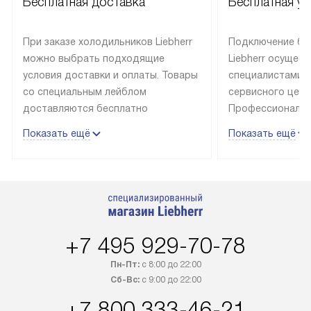
Бесплатная доставка
Бесплатная ус
При заказе холодильников Liebherr
Подключение бы
можно выбрать подходящие
Liebherr осущес
условия доставки и оплаты. Товары
специалистами 
со специальным лейблом
сервисного цент
доставляются бесплатно
Профессиональн
в пределах Москвы и МКАД
гарантия долгой
Показать ещё
Показать ещё
до подъезда, выезд за МКАД
эксплуатации те
оплачивается дополнительно.
и Санкт-Петербу
Товар со статусом в наличии может
со специальным
быть отгружен покупателю
подключается б
в течение трех дней. Доставка
мастера за МКА
в Санкт-Петербург и другие
за дополнительн
+7 495 929-70-78
регионы осуществляется через
Стоимость допо
транспортную компанию. После
по монтажу опре
Пн-Пт:
с 8:00 до 22:00
100% предоплаты наша компания
прайсу. Профес
Сб-Вс:
с 9:00 до 22:00
бесплатно доставляет заказ
и регулярное об
+7 800 333-46-21
до представительства
обеспечивают д