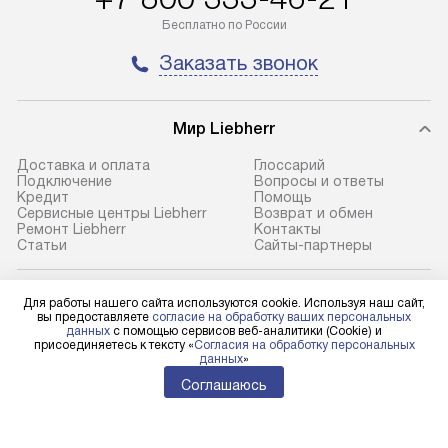
транспортной компании в городе
и эффективное 
Бесплатно по России
Москва. Пожалуйста, уточняйте
техники, предо
Заказать звонок
условия доставки у менеджера при
возможные ошибк
оформлении заказа.
Готовые коммун
Мир Liebherr
В оговоренный день служба
предполагают н
доставки доставит упакованный
установленной р
Доставка и оплата
Глоссарий
прибор до подъезда. Если
холодильников с
Подключение
Вопросы и ответы
Кредит
Помощь
требуется переместить прибор
требующим под
Сервисные центры Liebherr
Возврат и обмен
до двери квартиры или до места
к водопроводу, 
Ремонт Liebherr
Контакты
Cтатьи
Сайты-партнеры
установки, пожалуйста,
наличие крана. 
предварительно уточните это
установка включ
с менеджером. За данную услугу
упаковки и тран
Для физических лиц
Для работы нашего сайта используются cookie. Используя наш сайт,
shop@l-rus.ru
вы предоставляете
согласие на обработку ваших персональных
взимается дополнительная плата.
креплений, при 
данных
с помощью сервисов веб-аналитики (Cookie) и
Для юридических лиц
присоединяетесь к тексту «
Согласия на обработку персональных
Учитывайте габариты прибора, если
и соединение от
business@kvalitet.company
данных
»
они не позволяют пронести его
Техника монтиру
Соглашаюсь
через дверной проем,
нишу или на зар
НАПИСАТЬ РУКОВОДСТВУ
то сотрудники транспортной
предусмотренно
службы не смогут демонтировать
с проверкой по 