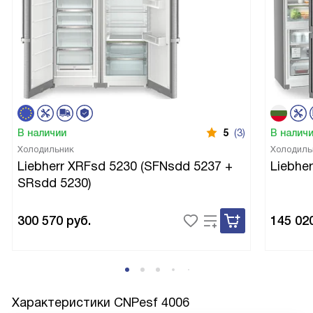
В наличии
5
(3)
В налич
Холодильник
Холодиль
Liebherr XRFsd 5230 (SFNsdd 5237 +
Liebhe
SRsdd 5230)
300 570
руб.
145 02
Характеристики
CNPesf 4006