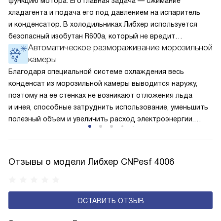
функцию мотора. Его главная задача — сжимание
хладагента и подача его под давлением на испаритель
и конденсатор. В холодильниках Либхер используется
безопасный изобутан R600a, который не вредит
Автоматическое размораживание морозильной
окружающей среде. Компрессор перегоняет его
камеры
по охладительному контуру по принципу насоса. Чем
лучше работает «мотор» прибора, тем качественнее
Благодаря специальной системе охлаждения весь
и быстрее происходит охлаждение, затрачивается
конденсат из морозильной камеры выводится наружу,
меньше электроэнергии.
поэтому на ее стенках не возникают отложения льда
и инея, способные затруднить использование, уменьшить
полезный объем и увеличить расход электроэнергии.
Соответстве нет необходимости в частых
размораживаниях, поскольку оттаивание происходит
автоматически.
Отзывы о модели Либхер CNPesf 4006
ОСТАВИТЬ ОТЗЫВ