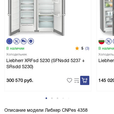
В наличии
5
(3)
В налич
Холодильник
Холодиль
Liebherr XRFsd 5230 (SFNsdd 5237 +
Liebhe
SRsdd 5230)
300 570
руб.
145 02
Описание модели
Либхер CNPes 4358