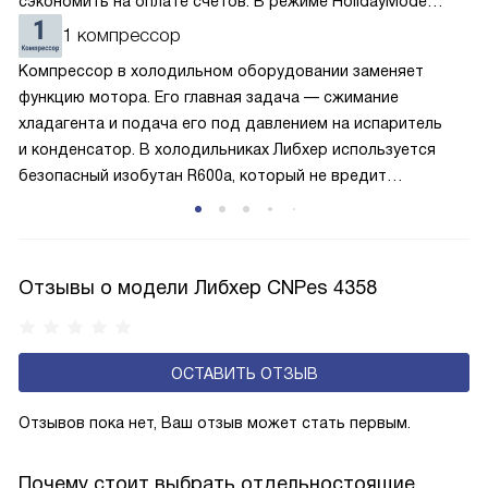
сэкономить на оплате счетов. В режиме HolidayMode
вентилятор и суперохлаждение не работают, а в камере
1 компрессор
устанавливается температура в районе +15 градусов. Это
Компрессор в холодильном оборудовании заменяет
позволяет сохранить продукты на определённое время
функцию мотора. Его главная задача — сжимание
и избежать появление неприятных запахов.
хладагента и подача его под давлением на испаритель
и конденсатор. В холодильниках Либхер используется
безопасный изобутан R600a, который не вредит
окружающей среде. Компрессор перегоняет его
по охладительному контуру по принципу насоса. Чем
лучше работает «мотор» прибора, тем качественнее
и быстрее происходит охлаждение, затрачивается
Отзывы о модели Либхер CNPes 4358
меньше электроэнергии.
ОСТАВИТЬ ОТЗЫВ
Отзывов пока нет, Ваш отзыв может стать первым.
Почему стоит выбрать отдельностоящие