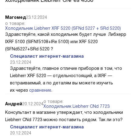
Магомед
23.12.2024
о товаре:
Холодильник Liebherr XRF 5220 (SFNd 5227 + SRd 5220)
Здравствуйте, какой холодильник будет лучше Либхерр
IXRF 5100 (SIFNf5108+IRe 5100) или XRF 5220
(SFNd5227+SRd 5220 ?
Специалист интернет-магазина
23.12.2024
Здравствуйте, главное отличие приборов в том, что
Liebherr XRF 5220 — отдельностоящий, а IXRF —
встраиваемый, а по деталям вы можете изучить
их через
сравнение
.
о товаре:
Андрей
20.12.2024
Холодильник Liebherr CNd 7723
Консультант в магазине утверждает, что холодильники
Liebherr CNd 7723 можно поставить рядом. Так ли это?
Специалист интернет-магазина
20.12.2024