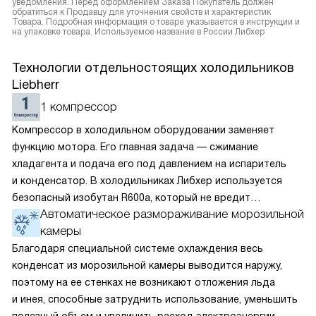
уведомления. Перед оформлением Заказа Покупатель должен
обратиться к Продавцу для уточнения свойств и характеристик
Товара. Подробная информация о товаре указывается в инструкции и
на упаковке товара. Используемое название в России Либхер
Технологии отдельностоящих холодильников
Liebherr
1 компрессор
Компрессор в холодильном оборудовании заменяет
функцию мотора. Его главная задача — сжимание
хладагента и подача его под давлением на испаритель
и конденсатор. В холодильниках Либхер используется
безопасный изобутан R600a, который не вредит
Автоматическое размораживание морозильной
окружающей среде. Компрессор перегоняет его
камеры
по охладительному контуру по принципу насоса. Чем
лучше работает «мотор» прибора, тем качественнее
Благодаря специальной системе охлаждения весь
и быстрее происходит охлаждение, затрачивается
конденсат из морозильной камеры выводится наружу,
меньше электроэнергии.
поэтому на ее стенках не возникают отложения льда
и инея, способные затруднить использование, уменьшить