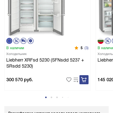
В наличии
5
(3)
В налич
Холодильник
Холодиль
Liebherr XRFsd 5230 (SFNsdd 5237 +
Liebhe
SRsdd 5230)
300 570
руб.
145 02