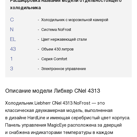
Расшифровка названия модели отдельностоящего
холодильника
C
Холодильник с морозильной камерой
N
Система NoFrost
EL
Цвет нержавеющей стали
43
Объем 430 литров
1
Серия Comfort
3
Электронное управление
Описание модели
Либхер CNel 4313
Холодильник Liebherr CNel 4313 NoFrost — это
классическая двухкамерная модель, выполненная
в дизайне HardLine и имеющая серебристый цвет корпуса.
Панель управления MagicEye расположена за дверцей
и снабжена индикаторами температуры в каждом