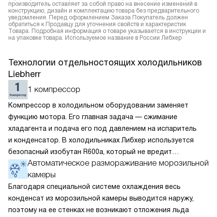
производитель оставляет за собой право на внесение изменений в
конструкцию, дизайн и комплектацию товара без предварительного
уведомления. Перед оформлением Заказа Покупатель должен
обратиться к Продавцу для уточнения свойств и характеристик
Товара. Подробная информация о товаре указывается в инструкции и
на упаковке товара. Используемое название в России Либхер
Технологии отдельностоящих холодильников
Liebherr
1 компрессор
Компрессор в холодильном оборудовании заменяет
функцию мотора. Его главная задача — сжимание
хладагента и подача его под давлением на испаритель
и конденсатор. В холодильниках Либхер используется
безопасный изобутан R600a, который не вредит
Автоматическое размораживание морозильной
окружающей среде. Компрессор перегоняет его
камеры
по охладительному контуру по принципу насоса. Чем
лучше работает «мотор» прибора, тем качественнее
Благодаря специальной системе охлаждения весь
и быстрее происходит охлаждение, затрачивается
конденсат из морозильной камеры выводится наружу,
меньше электроэнергии.
поэтому на ее стенках не возникают отложения льда