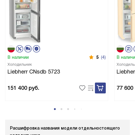
В наличии
5
(4)
В налич
Холодильник
Холодиль
Liebherr CNsdb 5723
Liebhe
151 400
руб.
77 600
Расшифровка названия модели отдельностоящего