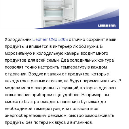
режим отпуск, вернулась — всё без запаха и плесени.
Также есть детская блокировка, и я спокойно оставляю
панель включённой, никто случайно не настраивает
температуру.
Бывает, готовлю сразу для большой компании — функция
Холодильник
Liebherr CNd 5203
отлично сохранит ваши
VarioSpace помогает убрать часть полок и разместить
продукты и впишется в интерьер любой кухни. В
высокую кастрюлю. Светодиодное освещение
морозильную и холодильную камеры входит много
равномерное, ничего не теряешь по углам. Установка
продуктов для всей семьи. Два холодильных контура
прошла спокойно, есть возможность ставить вплотную к
позволят точно настроить температуру в каждом
стене, это сэкономило место на маленькой кухне. В
отделении. Воздух и запахи от продуктов, которые
общем, я доволен покупкой и рекомендую тем, кто ценит
находятся в разных отсеках, не будут перемешиваться. В
удобство и простоту в использовании.
модели много специальных функций, которые сделают
пользование прибором еще удобнее. Например, вы
сможете быстро охладить напитки в бутылках до
необходимой температуры, или пользоваться
энергосберегающим режимом, быстро замораживать
продукты без потери их вкуса и витаминов.