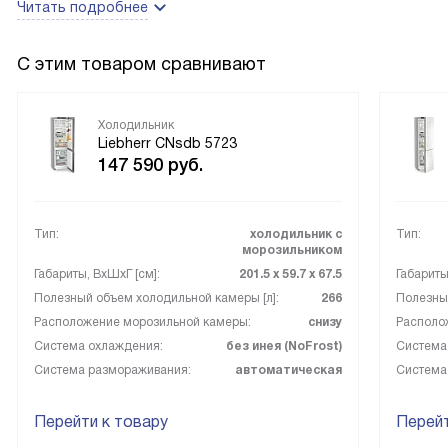
Читать подробнее
С этим товаром сравнивают
Холодильник
Liebherr CNsdb 5723
147 590
руб.
Тип:
холодильник с
Тип:
морозильником
Габариты, ВxШxГ [см]:
201.5 х 59.7 х 67.5
Габариты
Полезный объем холодильной камеры [л]:
266
Полезный
Расположение морозильной камеры:
снизу
Располо
Система охлаждения:
без инея (NoFrost)
Система
Система размораживания:
автоматическая
Система
Перейти к товару
Перейт