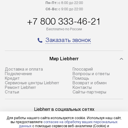
транспортную компанию. После
по монтажу опре
Пн-Пт:
с 8:00 до 22:00
100% предоплаты наша компания
прайсу. Профес
Сб-Вс:
с 9:00 до 22:00
бесплатно доставляет заказ
и регулярное об
+7 800 333-46-21
до представительства
обеспечивают д
транспортной компании в городе
и эффективное 
Бесплатно по России
Москва. Пожалуйста, уточняйте
техники, предо
Заказать звонок
условия доставки у менеджера при
возможные ошибк
оформлении заказа.
Готовые коммун
Мир Liebherr
В оговоренный день служба
предполагают н
доставки доставит упакованный
установленной р
Доставка и оплата
Глоссарий
прибор до подъезда. Если
холодильников с
Подключение
Вопросы и ответы
Кредит
Помощь
требуется переместить прибор
требующим под
Сервисные центры Liebherr
Возврат и обмен
до двери квартиры или до места
к водопроводу, 
Ремонт Liebherr
Контакты
Cтатьи
Сайты-партнеры
установки, пожалуйста,
наличие крана. 
предварительно уточните это
установка включ
с менеджером. За данную услугу
упаковки и тран
Liebherr в социальных сетях
взимается дополнительная плата.
креплений, при 
Для работы нашего сайта используются cookie. Используя наш сайт,
Учитывайте габариты прибора, если
и соединение от
вы предоставляете
согласие на обработку ваших персональных
данных
с помощью сервисов веб-аналитики (Cookie) и