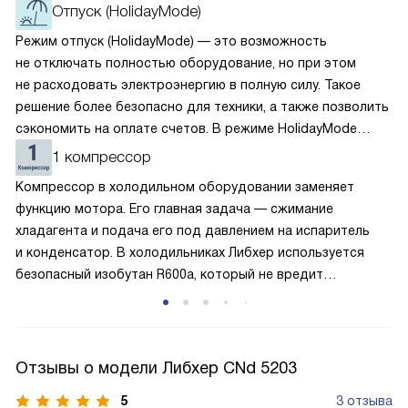
Отпуск (HolidayMode)
Режим отпуск (HolidayMode) — это возможность
не отключать полностью оборудование, но при этом
не расходовать электроэнергию в полную силу. Такое
решение более безопасно для техники, а также позволить
сэкономить на оплате счетов. В режиме HolidayMode
вентилятор и суперохлаждение не работают, а в камере
1 компрессор
устанавливается температура в районе +15 градусов. Это
Компрессор в холодильном оборудовании заменяет
позволяет сохранить продукты на определённое время
функцию мотора. Его главная задача — сжимание
и избежать появление неприятных запахов.
хладагента и подача его под давлением на испаритель
и конденсатор. В холодильниках Либхер используется
безопасный изобутан R600a, который не вредит
окружающей среде. Компрессор перегоняет его
по охладительному контуру по принципу насоса. Чем
лучше работает «мотор» прибора, тем качественнее
и быстрее происходит охлаждение, затрачивается
Отзывы о модели Либхер CNd 5203
меньше электроэнергии.
5
3 отзыва