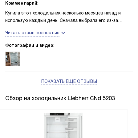
Комментарий:
Купила этот холодильник несколько месяцев назад и
использую каждый день. Сначала выбрала его из-за
аккуратного внешнего вида и встроенной ручки — на
Читать отзыв полностью
кухне он смотрится просто и не кричит о себе. Первое
утро меня порадовал тихий компрессор: не мешает
Фотографии и видео:
разговору и не отвлекает, когда дома гости. Сенсорный
дисплей удобен: настройки видны, режим SuperFrost
включается быстро, и морозильник за ночь справился с
урожаем с дачи — ягоды замёрзли ровно и отдельно от
овощей.
ПОКАЗАТЬ ЕЩЁ ОТЗЫВЫ
Зона EasyFresh реально продлевает жизнь зелени и
Обзор на холодильник Liebherr CNd 5203
фруктам, я перестала выбрасывать салат через пару
дней. Полки из закалённого стекла крепкие, можно
поставить большую миску. NoFrost избавил от
необходимости размораживать, это оказалось важнее,
чем я думала: однажды уезжала на неделю, включила