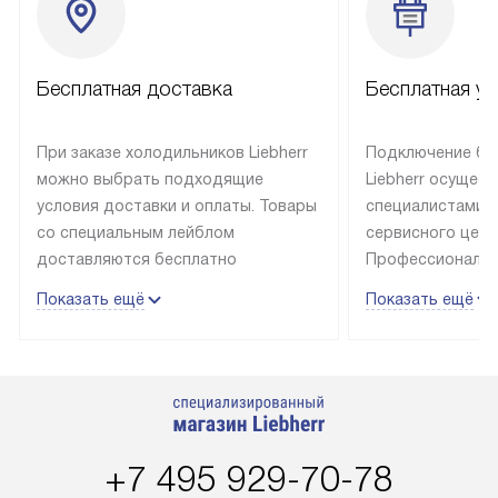
Бесплатная доставка
Бесплатная ус
При заказе холодильников Liebherr
Подключение бы
можно выбрать подходящие
Liebherr осущес
условия доставки и оплаты. Товары
специалистами 
со специальным лейблом
сервисного цент
доставляются бесплатно
Профессиональн
в пределах Москвы и МКАД
гарантия долгой
Показать ещё
Показать ещё
до подъезда, выезд за МКАД
эксплуатации те
оплачивается дополнительно.
и Санкт-Петербу
Товар со статусом в наличии может
со специальным
быть отгружен покупателю
подключается б
в течение трех дней. Доставка
мастера за МКА
в Санкт-Петербург и другие
за дополнительн
+7 495 929-70-78
регионы осуществляется через
Стоимость допо