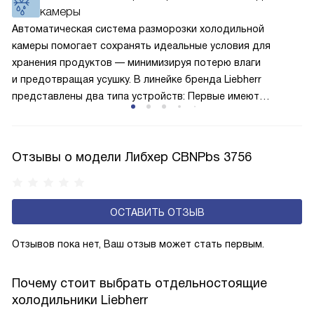
камеры
по охладительному контуру по принципу насоса. Чем
лучше работает «мотор» прибора, тем качественнее
Автоматическая система разморозки холодильной
и быстрее происходит охлаждение, затрачивается
камеры помогает сохранять идеальные условия для
меньше электроэнергии.
хранения продуктов — минимизируя потерю влаги
и предотвращая усушку. В линейке бренда Liebherr
представлены два типа устройств: Первые имеют
открытую заднюю стенку, на которой при высокой
влажности может образовываться конденсат — это
естественный физический процесс. Второй тип — модели
Отзывы о модели Либхер CBNPbs 3756
с панелью, выполняющей функцию «сухой стенки». Такие
устройства обеспечивают более комфортную
эксплуатацию и чаще всего оснащены нулевой зоной
ОСТАВИТЬ ОТЗЫВ
свежести BioFresh 0°C. Они встречаются в сериях Plus,
Prime и Peak.
Отзывов пока нет, Ваш отзыв может стать первым.
Почему стоит выбрать отдельностоящие
холодильники Liebherr