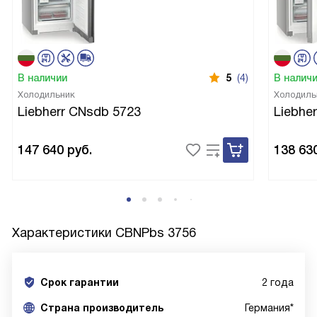
В наличии
5
(4)
В налич
Холодильник
Холодиль
Liebherr CNsdb 5723
Liebhe
147 640
руб.
138 63
Характеристики
CBNPbs 3756
Срок гарантии
2 года
Cтрана производитель
Германия*