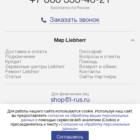
транспортной компании в городе
и эффективное 
Бесплатно по России
Москва. Пожалуйста, уточняйте
техники, предо
Заказать звонок
условия доставки у менеджера при
возможные ошибк
оформлении заказа.
Готовые коммун
Мир Liebherr
В оговоренный день служба
предполагают н
доставки доставит упакованный
установленной р
Доставка и оплата
Глоссарий
прибор до подъезда. Если
холодильников с
Подключение
Вопросы и ответы
Кредит
Помощь
требуется переместить прибор
требующим под
Сервисные центры Liebherr
Возврат и обмен
до двери квартиры или до места
к водопроводу, 
Ремонт Liebherr
Контакты
Cтатьи
Сайты-партнеры
установки, пожалуйста,
наличие крана. 
предварительно уточните это
установка включ
с менеджером. За данную услугу
упаковки и тран
Для физических лиц
shop@l-rus.ru
взимается дополнительная плата.
креплений, при 
Для юридических лиц
Учитывайте габариты прибора, если
и соединение от
business@kvalitet.company
Для работы нашего сайта используются cookie. Используя наш сайт,
вы предоставляете
согласие на обработку ваших персональных
они не позволяют пронести его
Техника монтиру
данных
с помощью сервисов веб-аналитики (Cookie) и
через дверной проем,
нишу или на зар
присоединяетесь к тексту «
Согласия на обработку персональных
НАПИСАТЬ РУКОВОДСТВУ
данных
»
то сотрудники транспортной
предусмотренно
Соглашаюсь
службы не смогут демонтировать
с проверкой по 