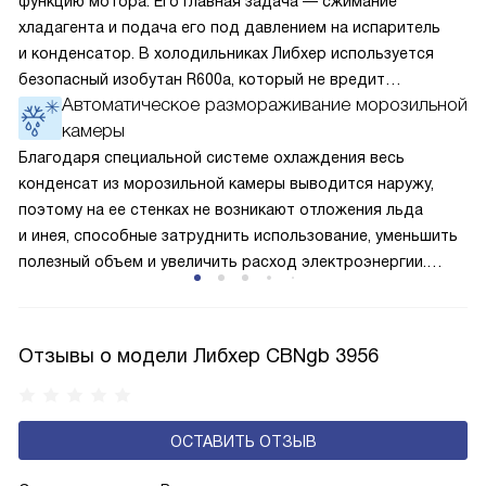
функцию мотора. Его главная задача — сжимание
хладагента и подача его под давлением на испаритель
и конденсатор. В холодильниках Либхер используется
безопасный изобутан R600a, который не вредит
Автоматическое размораживание морозильной
окружающей среде. Компрессор перегоняет его
камеры
по охладительному контуру по принципу насоса. Чем
лучше работает «мотор» прибора, тем качественнее
Благодаря специальной системе охлаждения весь
и быстрее происходит охлаждение, затрачивается
конденсат из морозильной камеры выводится наружу,
меньше электроэнергии.
поэтому на ее стенках не возникают отложения льда
и инея, способные затруднить использование, уменьшить
полезный объем и увеличить расход электроэнергии.
Соответстве нет необходимости в частых
размораживаниях, поскольку оттаивание происходит
автоматически.
Отзывы о модели Либхер CBNgb 3956
ОСТАВИТЬ ОТЗЫВ