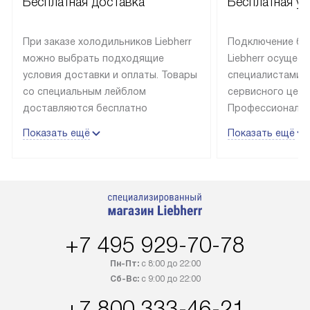
Бесплатная доставка
Бесплатная ус
При заказе холодильников Liebherr
Подключение бы
можно выбрать подходящие
Liebherr осущес
условия доставки и оплаты. Товары
специалистами 
со специальным лейблом
сервисного цент
доставляются бесплатно
Профессиональн
в пределах Москвы и МКАД
гарантия долгой
Показать ещё
Показать ещё
до подъезда, выезд за МКАД
эксплуатации те
оплачивается дополнительно.
и Санкт-Петербу
Товар со статусом в наличии может
со специальным
быть отгружен покупателю
подключается б
в течение трех дней. Доставка
мастера за МКА
в Санкт-Петербург и другие
за дополнительн
+7 495 929-70-78
регионы осуществляется через
Стоимость допо
транспортную компанию. После
по монтажу опре
Пн-Пт:
с 8:00 до 22:00
100% предоплаты наша компания
прайсу. Профес
Сб-Вс:
с 9:00 до 22:00
бесплатно доставляет заказ
и регулярное об
+7 800 333-46-21
до представительства
обеспечивают д