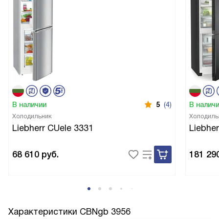
В наличии
5
(4)
В налич
Холодильник
Холодиль
Liebherr CUele 3331
Liebhe
68 610
руб.
181 29
Характеристики
CBNgb 3956