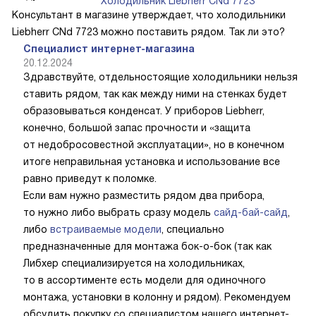
Холодильник Liebherr CNd 7723
Консультант в магазине утверждает, что холодильники
Liebherr CNd 7723 можно поставить рядом. Так ли это?
Специалист интернет-магазина
20.12.2024
Здравствуйте, отдельностоящие холодильники нельзя
ставить рядом, так как между ними на стенках будет
образовываться конденсат. У приборов Liebherr,
конечно, большой запас прочности и «защита
от недобросовестной эксплуатации», но в конечном
итоге неправильная установка и использование все
равно приведут к поломке.
Если вам нужно разместить рядом два прибора,
то нужно либо выбрать сразу модель
сайд-бай-сайд
,
либо
встраиваемые модели
, специально
предназначенные для монтажа бок-о-бок (так как
Либхер специализируется на холодильниках,
то в ассортименте есть модели для одиночного
монтажа, установки в колонну и рядом). Рекомендуем
обсудить покупку со специалистом нашего интернет-