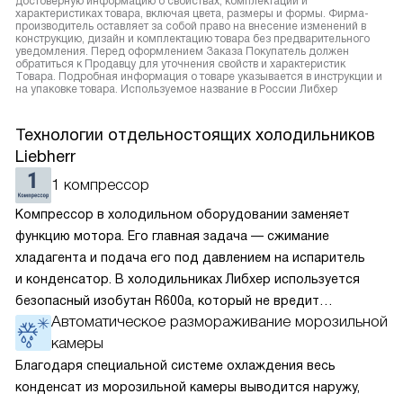
достоверную информацию о свойствах, комплектации и
характеристиках товара, включая цвета, размеры и формы. Фирма-
производитель оставляет за собой право на внесение изменений в
конструкцию, дизайн и комплектацию товара без предварительного
уведомления. Перед оформлением Заказа Покупатель должен
обратиться к Продавцу для уточнения свойств и характеристик
Товара. Подробная информация о товаре указывается в инструкции и
на упаковке товара. Используемое название в России Либхер
Технологии отдельностоящих холодильников
Liebherr
1 компрессор
Компрессор в холодильном оборудовании заменяет
функцию мотора. Его главная задача — сжимание
хладагента и подача его под давлением на испаритель
и конденсатор. В холодильниках Либхер используется
безопасный изобутан R600a, который не вредит
Автоматическое размораживание морозильной
окружающей среде. Компрессор перегоняет его
камеры
по охладительному контуру по принципу насоса. Чем
лучше работает «мотор» прибора, тем качественнее
Благодаря специальной системе охлаждения весь
и быстрее происходит охлаждение, затрачивается
конденсат из морозильной камеры выводится наружу,