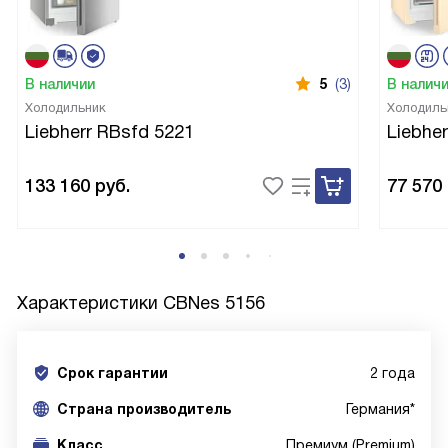
В наличии
5
(3)
В налич
Холодильник
Холодиль
Liebherr RBsfd 5221
Liebhe
133 160
руб.
77 570
Характеристики
CBNes 5156
Срок гарантии
2 года
Cтрана производитель
Германия*
Класс
Премиум (Premium)