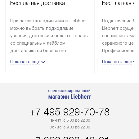
Бесплатная доставка
Бесплатная ус
При заказе холодильников Liebherr
Подключение бы
можно выбрать подходящие
Liebherr осущес
условия доставки и оплаты. Товары
специалистами 
со специальным лейблом
сервисного цент
доставляются бесплатно
Профессиональн
в пределах Москвы и МКАД
гарантия долгой
Показать ещё
Показать ещё
до подъезда, выезд за МКАД
эксплуатации те
оплачивается дополнительно.
и Санкт-Петербу
Товар со статусом в наличии может
со специальным
быть отгружен покупателю
подключается б
в течение трех дней. Доставка
мастера за МКА
в Санкт-Петербург и другие
за дополнительн
+7 495 929-70-78
регионы осуществляется через
Стоимость допо
транспортную компанию. После
по монтажу опре
Пн-Пт:
с 8:00 до 22:00
100% предоплаты наша компания
прайсу. Профес
Сб-Вс:
с 9:00 до 22:00
бесплатно доставляет заказ
и регулярное об