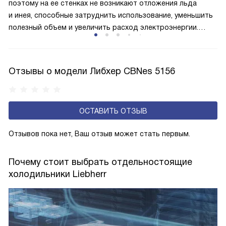
меньше электроэнергии.
поэтому на ее стенках не возникают отложения льда
и инея, способные затруднить использование, уменьшить
полезный объем и увеличить расход электроэнергии.
Соответстве нет необходимости в частых
размораживаниях, поскольку оттаивание происходит
автоматически.
Отзывы о модели Либхер CBNes 5156
ОСТАВИТЬ ОТЗЫВ
Отзывов пока нет, Ваш отзыв может стать первым.
Почему стоит выбрать отдельностоящие
холодильники Liebherr