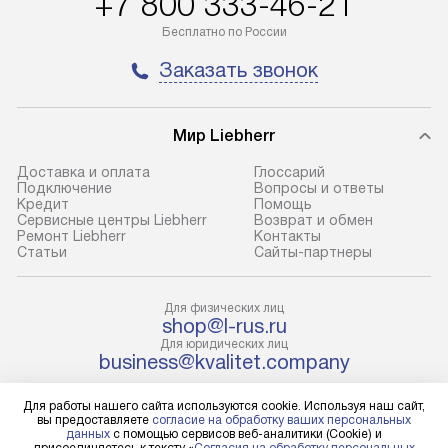
+7 800 333-46-21
до представительства
обеспечивают д
транспортной компании в городе
и эффективное 
Бесплатно по России
Москва. Пожалуйста, уточняйте
техники, предо
Заказать звонок
условия доставки у менеджера при
возможные ошибк
оформлении заказа.
Готовые коммун
Мир Liebherr
В оговоренный день служба
предполагают н
доставки доставит упакованный
установленной р
Доставка и оплата
Глоссарий
прибор до подъезда. Если
холодильников с
Подключение
Вопросы и ответы
Кредит
Помощь
требуется переместить прибор
требующим под
Сервисные центры Liebherr
Возврат и обмен
до двери квартиры или до места
к водопроводу, 
Ремонт Liebherr
Контакты
Cтатьи
Сайты-партнеры
установки, пожалуйста,
наличие крана. 
предварительно уточните это
установка включ
с менеджером. За данную услугу
упаковки и тран
Для физических лиц
shop@l-rus.ru
взимается дополнительная плата.
креплений, при 
Для юридических лиц
Учитывайте габариты прибора, если
и соединение от
business@kvalitet.company
они не позволяют пронести его
Техника монтиру
через дверной проем,
нишу или на зар
Для работы нашего сайта используются cookie. Используя наш сайт,
НАПИСАТЬ РУКОВОДСТВУ
вы предоставляете
согласие на обработку ваших персональных
то сотрудники транспортной
предусмотренно
данных
с помощью сервисов веб-аналитики (Cookie) и