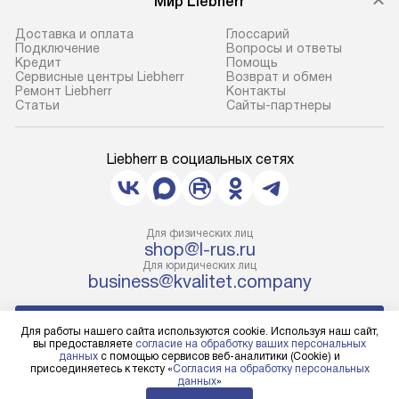
Мир Liebherr
Доставка и оплата
Глоссарий
Подключение
Вопросы и ответы
Кредит
Помощь
Сервисные центры Liebherr
Возврат и обмен
Ремонт Liebherr
Контакты
Cтатьи
Сайты-партнеры
Liebherr в социальных сетях
Для физических лиц
shop@l-rus.ru
Для юридических лиц
business@kvalitet.company
НАПИСАТЬ РУКОВОДСТВУ
Для работы нашего сайта используются cookie. Используя наш сайт,
вы предоставляете
согласие на обработку ваших персональных
данных
с помощью сервисов веб-аналитики (Cookie) и
Политика конфиденциальности
присоединяетесь к тексту «
Согласия на обработку персональных
данных
»
Условия продажи