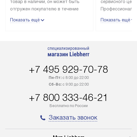
товар в наличии, он может быть
сервисного цент
отгружен покупателю в течение
Профессиональн
трех дней. Техника со специальным
гарантия долгой
Показать ещё
Показать ещё
лейблом доставляется бесплатно
эксплуатации те
по Москве. Выезд за МКАД
техника со спец
оплачивается дополнительно.
подключается б
Возможна доставка товаров по
мастера за МКА
России.
дополнительную 
+7 495 929-70-78
Пн-Пт:
с 8:00 до 22:00
Сб-Вс:
с 9:00 до 22:00
+7 800 333-46-21
Бесплатно по России
Заказать звонок