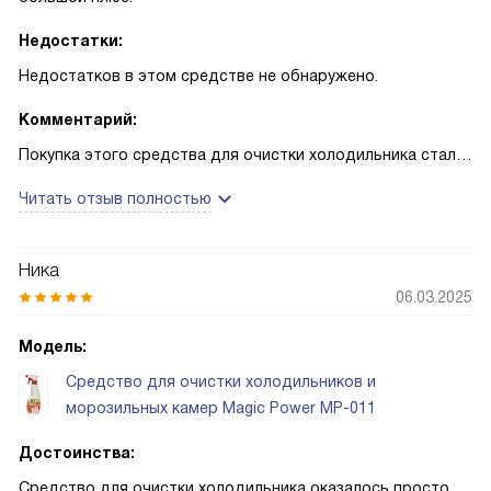
Недостатки:
Недостатков в этом средстве не обнаружено.
Комментарий:
Покупка этого средства для очистки холодильника стала
для меня настоящим открытием. Как же приятно, когда у
Читать отзыв полностью
вас есть инструмент, который не только отлично
справляется со своей задачей, но и делает это безопасно
и аккуратно.
Ника
06.03.2025
Я всегда стараюсь выбирать продукты без запаха, так как
мне не нравится, когда в доме витает химический аромат.
Модель:
В этом плане продукт превзошел все мои ожидания.
Средство для очистки холодильников и
После использования в холодильнике не остается
морозильных камер Magic Power MP-011
никакого запаха, что является большим преимуществом.
Достоинства:
Безопасность использования - еще один важный аспект.
Средство для очистки холодильника оказалось просто