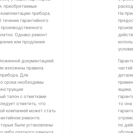
и, приобретаемые
расход
 комплектацию прибора,
На при
В течение гарантийного
предос
 производственного
произв
платно. Однако ремонт
действ
ирения или продления
исполь
услови
иложенной документацией.
Гарант
ии изложены правила
частей
 прибора. Для
детали
го срока необходимы
примен
 инструкция
ящики,
ный талон с отметками
гарант
ледует отметить, что
то она
ой компанией может стать
гарант
рантийном ремонте.
отремо
оторые были установлены
по дей
о либо платного ремонта,
обслуж