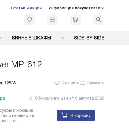
Статьи и акции
Информация покупателям
ВИННЫЕ ШКАФЫ
SIDE-BY-SIDE
wer MP-612
а:
72536
Отложить
Сравнить
тра
Обновление цен от
6 августа 2026
ссуары и моющие
тва отдельно не
В корзину
авляются