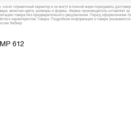
 носят справочный характер и не могут в полной мере передавать достове
вара, включая цвета, размеры и формы. Фирма-производитель оставляет за
лектацию товара без предварительного уведомления. Перед оформлением З
йств и характеристик Товара. Подробная информация о товаре указывается
России Либхер
 MP 612