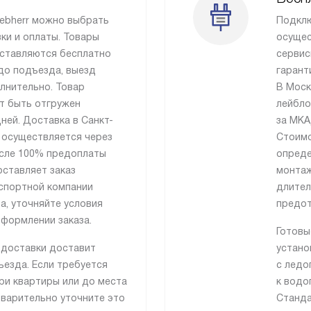
iebherr можно выбрать
Подклю
ки и оплаты. Товары
осущес
ставляются бесплатно
сервис
до подъезда, выезд
гарант
лнительно. Товар
В Моск
т быть отгружен
лейбло
ней. Доставка в Санкт-
за МКА
 осуществляется через
Стоимо
сле 100% предоплаты
опреде
оставляет заказ
монтаж
спортной компании
длител
а, уточняйте условия
предот
формлении заказа.
Готовы
 доставки доставит
устано
езда. Если требуется
с ледо
ри квартиры или до места
к водо
дварительно уточните это
Станда