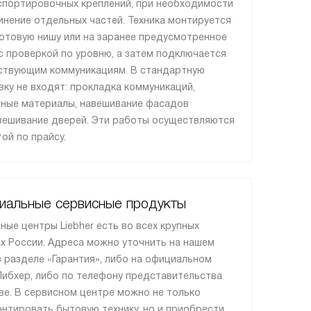
спортировочных креплений, при необходимости
инение отдельных частей. Техника монтируется
готовую нишу или на заранее предусмотренное
с проверкой по уровню, а затем подключается
ствующим коммуникациям. В стандартную
вку не входят: прокладка коммуникаций,
ные материалы, навешивание фасадов
вешивание дверей. Эти работы осуществляются
той по прайсу.
иальные сервисные продукты
ные центры Liebher есть во всех крупных
х России. Адреса можно уточнить на нашем
в разделе «Гарантия», либо на официальном
Либхер, либо по телефону представительства
ве. В сервисном центре можно не только
нтировать бытовую технику, но и приобрести