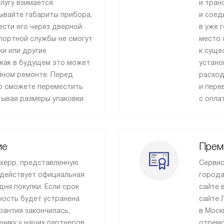
лугу взимается
и тран
ывайте габариты прибора,
и соед
ести его через дверной
в уже 
портной службы не смогут
место 
и или другие
к суще
 как в будущем это может
устано
ийном ремонте. Перед
расход
то сможете переместить
и пере
тывая размеры упаковки.
с опла
ие
Прем
бхерр, представленную
Сервис
 действует официальная
города
дня покупки. Если срок
сайте 
вность будет устранена
сайте 
рантия закончилась,
в Моск
нику у наших партнеров.
отремо