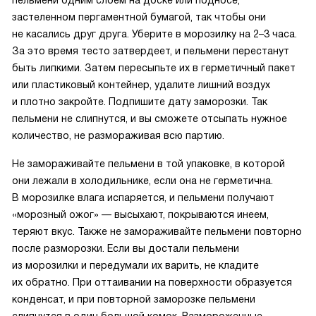
пельмени одним слоем на доске или подносе,
застеленном пергаментной бумагой, так чтобы они
не касались друг друга. Уберите в морозилку на 2–3 часа.
За это время тесто затвердеет, и пельмени перестанут
быть липкими. Затем пересыпьте их в герметичный пакет
или пластиковый контейнер, удалите лишний воздух
и плотно закройте. Подпишите дату заморозки. Так
пельмени не слипнутся, и вы сможете отсыпать нужное
количество, не размораживая всю партию.
Не замораживайте пельмени в той упаковке, в которой
они лежали в холодильнике, если она не герметична.
В морозилке влага испаряется, и пельмени получают
«морозный ожог» — высыхают, покрываются инеем,
теряют вкус. Также не замораживайте пельмени повторно
после разморозки. Если вы достали пельмени
из морозилки и передумали их варить, не кладите
их обратно. При оттаивании на поверхности образуется
конденсат, и при повторной заморозке пельмени