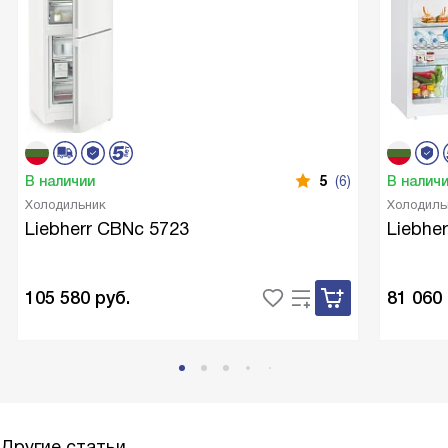
В наличии
5
(6)
В налич
Холодильник
Холодиль
Liebherr CBNc 5723
Liebher
105 580
руб.
81 060
Другие статьи