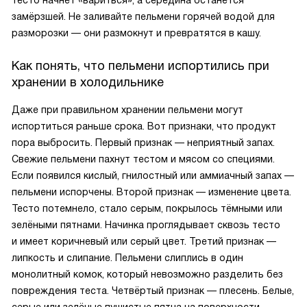
тесто начнёт «вариться», а середина останется
замёрзшей. Не заливайте пельмени горячей водой для
разморозки — они размокнут и превратятся в кашу.
Как понять, что пельмени испортились при
хранении в холодильнике
Даже при правильном хранении пельмени могут
испортиться раньше срока. Вот признаки, что продукт
пора выбросить. Первый признак — неприятный запах.
Свежие пельмени пахнут тестом и мясом со специями.
Если появился кислый, гнилостный или аммиачный запах —
пельмени испорчены. Второй признак — изменение цвета.
Тесто потемнело, стало серым, покрылось тёмными или
зелёными пятнами. Начинка проглядывает сквозь тесто
и имеет коричневый или серый цвет. Третий признак —
липкость и слипание. Пельмени слиплись в один
монолитный комок, который невозможно разделить без
повреждения теста. Четвёртый признак — плесень. Белые,