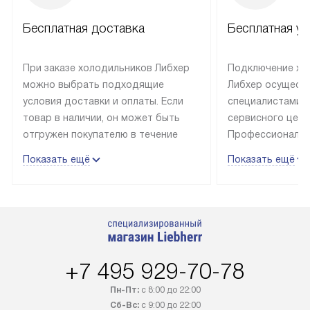
Бесплатная доставка
Бесплатная ус
При заказе холодильников Либхер
Подключение хо
можно выбрать подходящие
Либхер осущест
условия доставки и оплаты. Если
специалистами 
товар в наличии, он может быть
сервисного цент
отгружен покупателю в течение
Профессиональн
трех дней. Техника со специальным
гарантия долгой
Показать ещё
Показать ещё
лейблом доставляется бесплатно
эксплуатации те
по Москве. Выезд за МКАД
техника со спец
оплачивается дополнительно.
подключается б
Возможна доставка товаров по
мастера за МКА
России.
дополнительную 
+7 495 929-70-78
Пн-Пт:
с 8:00 до 22:00
Сб-Вс:
с 9:00 до 22:00