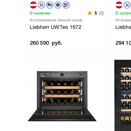
В наличии
5
(2)
В нали
Встраиваемый винный шкаф
Встраив
Liebherr UWTes 1672
Liebh
260 590
руб.
294 1