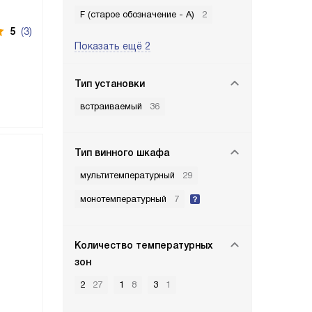
F (старое обозначение - A)
2
5
(3)
Показать ещё 2
Тип установки
встраиваемый
36
Тип винного шкафа
мультитемпературный
29
монотемпературный
7
Количество температурных
зон
2
27
1
8
3
1