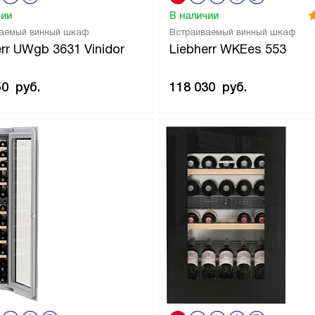
чии
В наличии
аемый винный шкаф
Встраиваемый винный шкаф
err UWgb 3631 Vinidor
Liebherr WKEes 553
50
руб.
118 030
руб.