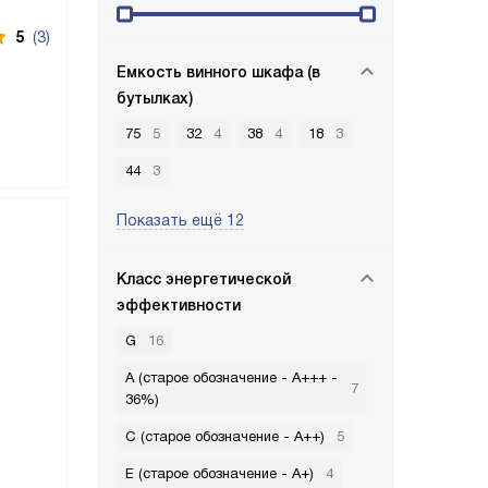
5
(3)
Емкость винного шкафа (в
бутылках)
75
5
32
4
38
4
18
3
44
3
Показать ещё 12
Класс энергетической
эффективности
G
16
A (старое обозначение - A+++ -
7
36%)
C (старое обозначение - A++)
5
E (старое обозначение - A+)
4