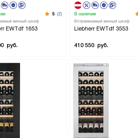
чии
5
(2)
В наличии
аемый винный шкаф
Встраиваемый винный шкаф
err EWTdf 1653
Liebherr EWTdf 3553
00
руб.
410 550
руб.