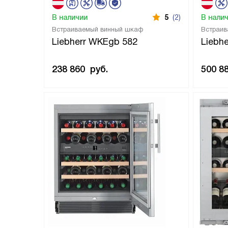
В наличии
5
(2)
В нали
Встраиваемый винный шкаф
Встраив
Liebherr WKEgb 582
Liebh
238 860
руб.
500 8