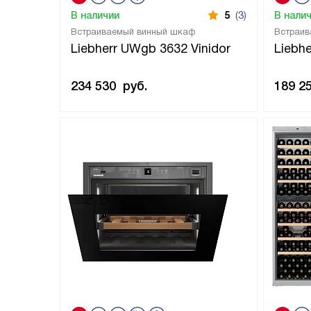
В наличии
5
(3)
В нали
Встраиваемый винный шкаф
Встраив
Liebherr UWgb 3632 Vinidor
Liebh
234 530
руб.
189 2