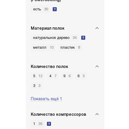
есть
30
Материал полок
натуральное дерево
34
металл
10
пластик
8
Количество полок
5
12
4
7
9
6
6
5
3
3
Показать ещё 1
Количество компрессоров
1
35