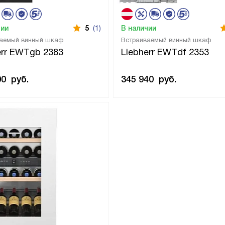
чии
5
(1)
В наличии
аемый винный шкаф
Встраиваемый винный шкаф
err EWTgb 2383
Liebherr EWTdf 2353
00
руб.
345 940
руб.