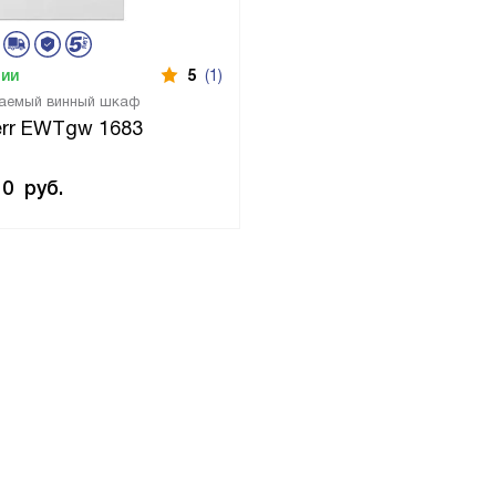
чии
5
(1)
аемый винный шкаф
err EWTgw 1683
10
руб.