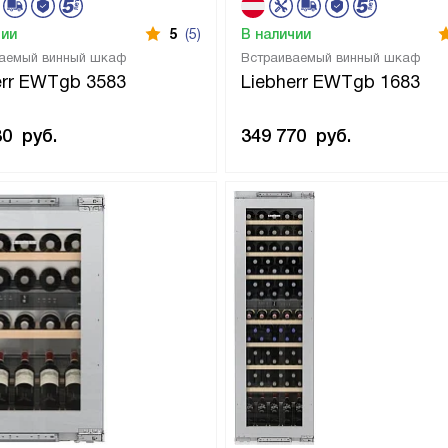
чии
5
(5)
В наличии
аемый винный шкаф
Встраиваемый винный шкаф
err EWTgb 3583
Liebherr EWTgb 1683
80
руб.
349 770
руб.