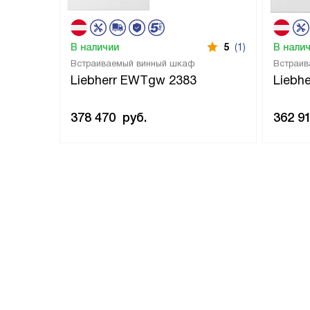
В наличии
5
(1)
В нали
Встраиваемый винный шкаф
Встраив
Liebherr EWTgw 2383
Liebh
378 470
руб.
362 9