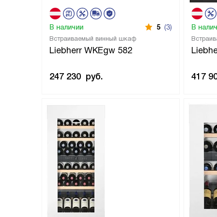
В наличии
5
(3)
В нали
Встраиваемый винный шкаф
Встраив
Liebherr WKEgw 582
Liebh
247 230
руб.
417 9