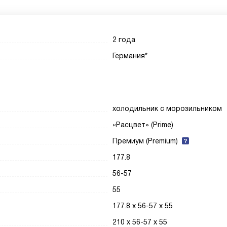
2 года
Германия*
холодильник с морозильником
«Расцвет» (Prime)
Премиум (Premium)
177.8
56-57
55
177.8 х 56-57 х 55
210 х 56-57 х 55