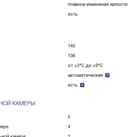
плавное изменение яркости
есть
140
136
от +2°C до +9°C
автоматическая
есть
НОЙ КАМЕРЫ
5
мере
4
ьной камере
1