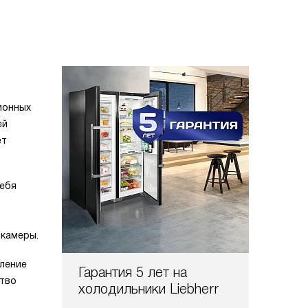
ионных
ей
ет
себя
 камеры.
бление
Гарантия 5 лет на
ство
холодильники Liebherr