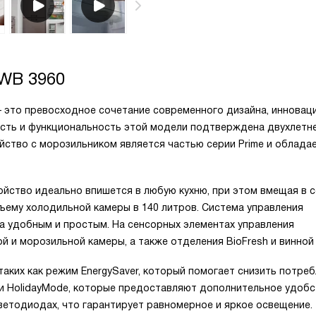
WB 3960
— это превосходное сочетание современного дизайна, инновац
ость и функциональность этой модели подтверждена двухлетн
йство с морозильником является частью серии Prime и облада
ойство идеально впишется в любую кухню, при этом вмещая в 
ъему холодильной камеры в 140 литров. Система управления
ва удобным и простым. На сенсорных элементах управления
 и морозильной камеры, а также отделения BioFresh и винной
аких как режим EnergySaver, который помогает снизить потре
 и HolidayMode, которые предоставляют дополнительное удоб
ветодиодах, что гарантирует равномерное и яркое освещение.