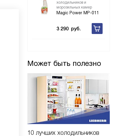
холодильников и
морозильных камер
Magic Power MP-011
3 290
руб.
Может быть полезно
10 лучших холодильников
10 шаго