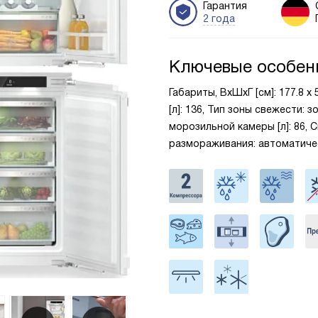
Гарантия
2 года
Ключевые особен
Габариты, ВxШxГ [см]: 177.8 
[л]: 136, Тип зоны свежести: 
морозильной камеры [л]: 86, 
размораживания: автоматиче