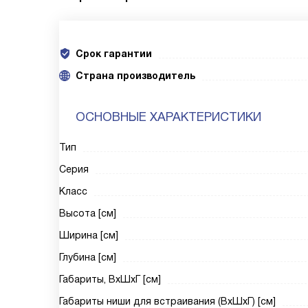
Срок гарантии
Cтрана производитель
ОСНОВНЫЕ ХАРАКТЕРИСТИКИ
Тип
Серия
Класс
Высота [см]
Ширина [см]
Глубина [см]
Габариты, ВxШxГ [см]
Габариты ниши для встраивания (ВxШxГ) [см]