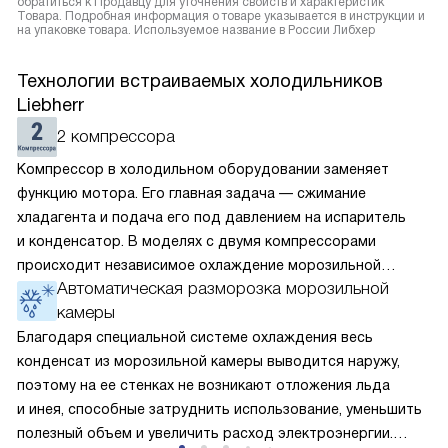
обратиться к Продавцу для уточнения свойств и характеристик
Товара. Подробная информация о товаре указывается в инструкции и
на упаковке товара. Используемое название в России Либхер
Технологии встраиваемых холодильников
Liebherr
2 компрессора
Компрессор в холодильном оборудовании заменяет
функцию мотора. Его главная задача — сжимание
хладагента и подача его под давлением на испаритель
и конденсатор. В моделях с двумя компрессорами
происходит независимое охлаждение морозильной
Автоматическая разморозка морозильной
и холодильной камеры. В них можно отдельно друг
камеры
от друга выставить температуру. Поскольку каждый
элемент охлаждает только одно из отделений, его
Благодаря специальной системе охлаждения весь
мощность и, соответственно, энергоёмкость ниже, чем
конденсат из морозильной камеры выводится наружу,
у однокомпрессорного варианта.
поэтому на ее стенках не возникают отложения льда
и инея, способные затруднить использование, уменьшить
полезный объем и увеличить расход электроэнергии.