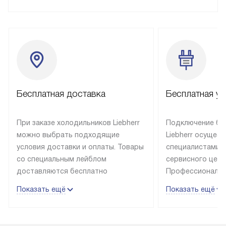
Бесплатная доставка
Бесплатная ус
При заказе холодильников Liebherr
Подключение бы
можно выбрать подходящие
Liebherr осущес
условия доставки и оплаты. Товары
специалистами 
со специальным лейблом
сервисного цент
доставляются бесплатно
Профессиональн
в пределах Москвы и МКАД
гарантия долгой
Показать ещё
Показать ещё
до подъезда, выезд за МКАД
эксплуатации те
оплачивается дополнительно.
и Санкт-Петербу
Товар со статусом в наличии может
со специальным