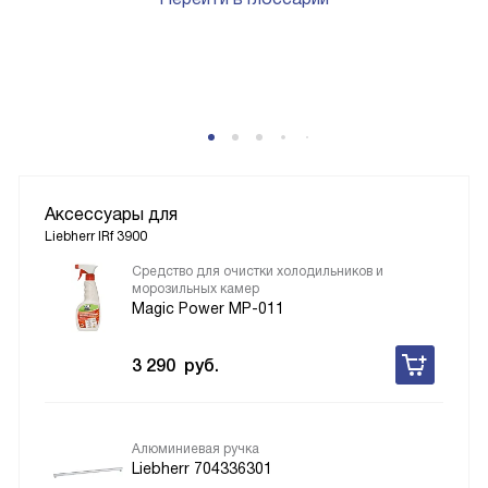
P
Аксессуары для
Liebherr IRf 3900
Средство для очистки холодильников и
морозильных камер
Magic Power MP-011
3 290
руб.
Алюминиевая ручка
Liebherr 704336301