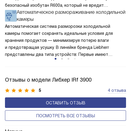
безопасный изобутан R600a, который не вредит
Автоматическое размораживание холодильной
окружающей среде. Компрессор перегоняет его
камеры
по охладительному контуру по принципу насоса. Чем
лучше работает «мотор» прибора, тем качественнее
Автоматическая система разморозки холодильной
и быстрее происходит охлаждение, затрачивается
камеры помогает сохранять идеальные условия для
меньше электроэнергии.
хранения продуктов — минимизируя потерю влаги
и предотвращая усушку. В линейке бренда Liebherr
представлены два типа устройств: Первые имеют
открытую заднюю стенку, на которой при высокой
влажности может образовываться конденсат — это
естественный физический процесс. Второй тип — модели
Отзывы о модели Либхер IRf 3900
с панелью, выполняющей функцию «сухой стенки». Такие
устройства обеспечивают более комфортную
5
4 отзыва
эксплуатацию и чаще всего оснащены нулевой зоной
ОСТАВИТЬ ОТЗЫВ
свежести BioFresh 0°C. Они встречаются в сериях Plus,
Prime и Peak.
ПОСМОТРЕТЬ ВСЕ ОТЗЫВЫ