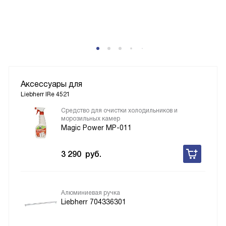
P
Аксессуары для
Liebherr IRe 4521
Средство для очистки холодильников и
морозильных камер
Magic Power MP-011
3 290
руб.
Алюминиевая ручка
Liebherr 704336301