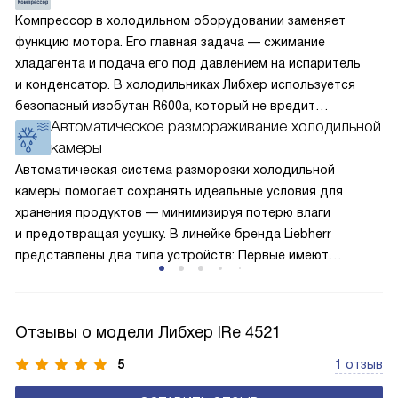
Компрессор в холодильном оборудовании заменяет
функцию мотора. Его главная задача — сжимание
хладагента и подача его под давлением на испаритель
и конденсатор. В холодильниках Либхер используется
безопасный изобутан R600a, который не вредит
Автоматическое размораживание холодильной
окружающей среде. Компрессор перегоняет его
камеры
по охладительному контуру по принципу насоса. Чем
лучше работает «мотор» прибора, тем качественнее
Автоматическая система разморозки холодильной
и быстрее происходит охлаждение, затрачивается
камеры помогает сохранять идеальные условия для
меньше электроэнергии.
хранения продуктов — минимизируя потерю влаги
и предотвращая усушку. В линейке бренда Liebherr
представлены два типа устройств: Первые имеют
открытую заднюю стенку, на которой при высокой
влажности может образовываться конденсат — это
естественный физический процесс. Второй тип — модели
Отзывы о модели Либхер IRe 4521
с панелью, выполняющей функцию «сухой стенки». Такие
устройства обеспечивают более комфортную
5
1 отзыв
эксплуатацию и чаще всего оснащены нулевой зоной