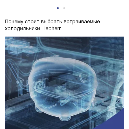
которых как раз таки есть дети, и, чтобы они не лезли
куда не надо приходиться использовать блокировку,
которая, в свою очередь работает как часы, ни разу не
Почему стоит выбрать встраиваемые
подвела, разблокировка происходит так же просто. Есть
холодильники Liebherr
в этом холодильнике и дополнительные контейнеры для
хранения овощей и фруктов, помогает лучше
ориентироваться в холодильнике, как бы странно это не
звучало, ну и конечно же хранятся эти продукты дольше,
чем они хранились в старом холодильнике. Могу ещё
отметить режим вечеринки, который помогает охладить
достаточно быстро блюда гостей и для гостей. В
заключении могу сказать что если вы ищете качественный,
прочный, многофункциональный холодильник по
достойной цене, то берите этот, но выбор, конечно за
вами, мне этот холодильник уж очень понравился!