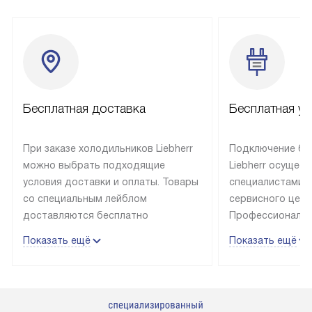
Бесплатная доставка
Бесплатная ус
При заказе холодильников Liebherr
Подключение бы
можно выбрать подходящие
Liebherr осущес
условия доставки и оплаты. Товары
специалистами 
со специальным лейблом
сервисного цент
доставляются бесплатно
Профессиональн
в пределах Москвы и МКАД
гарантия долгой
Показать ещё
Показать ещё
до подъезда, выезд за МКАД
эксплуатации те
оплачивается дополнительно.
и Санкт-Петербу
Товар со статусом в наличии может
со специальным
быть отгружен покупателю
подключается б