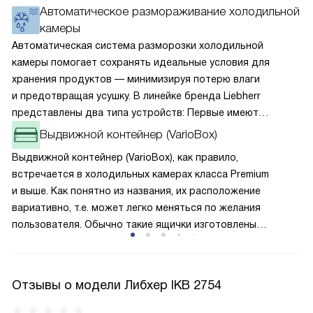
Автоматическое размораживание холодильной
камеры
Автоматическая система разморозки холодильной
камеры помогает сохранять идеальные условия для
хранения продуктов — минимизируя потерю влаги
и предотвращая усушку. В линейке бренда Liebherr
представлены два типа устройств: Первые имеют
открытую заднюю стенку, на которой при высокой
Выдвижной контейнер (VarioBox)
влажности может образовываться конденсат — это
Выдвижной контейнер (VarioBox), как правило,
естественный физический процесс. Второй тип — модели
встречается в холодильных камерах класса Premium
с панелью, выполняющей функцию «сухой стенки». Такие
и выше. Как понятно из названия, их расположение
устройства обеспечивают более комфортную
вариативно, т.е. может легко меняться по желания
эксплуатацию и чаще всего оснащены нулевой зоной
пользователя. Обычно такие ящички изготовлены
свежести BioFresh 0°C. Они встречаются в сериях Plus,
их закалённого стекла или же из защитного экологичного
Prime и Peak.
пластика, который внешне не отличим от стекла. Такие
отделения предназначены для хранения небольших
Отзывы о модели Либхер IKB 2754
вещей, например масла или баночек йогурта. Зачастую
контейнеры VarioBox крепятся на дверце.