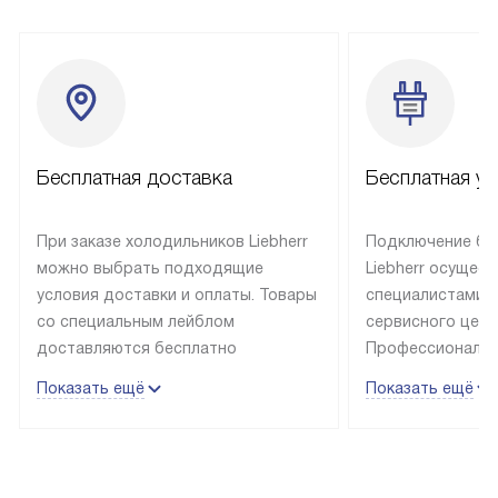
Бесплатная доставка
Бесплатная ус
При заказе холодильников Liebherr
Подключение бы
можно выбрать подходящие
Liebherr осущес
условия доставки и оплаты. Товары
специалистами 
со специальным лейблом
сервисного цент
доставляются бесплатно
Профессиональн
в пределах Москвы и МКАД
гарантия долгой
Показать ещё
Показать ещё
до подъезда, выезд за МКАД
эксплуатации те
оплачивается дополнительно.
и Санкт-Петербу
Товар со статусом в наличии может
со специальным
быть отгружен покупателю
подключается б