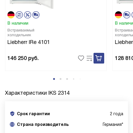
В наличии
В налич
Встраиваемый
Встраива
холодильник
холодиль
Liebherr IRe 4101
Liebher
146 250
руб.
128 81
Характеристики
IKS 2314
Срок гарантии
2 года
Cтрана производитель
Германия*