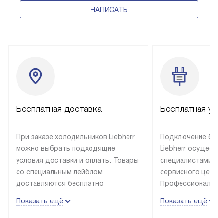
НАПИСАТЬ
Бесплатная доставка
Бесплатная ус
При заказе холодильников Liebherr
Подключение бы
можно выбрать подходящие
Liebherr осущес
условия доставки и оплаты. Товары
специалистами 
со специальным лейблом
сервисного цент
доставляются бесплатно
Профессиональн
в пределах Москвы и МКАД
гарантия долгой
Показать ещё
Показать ещё
до подъезда, выезд за МКАД
эксплуатации те