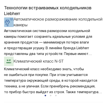
Технологии встраиваемых холодильников
Liebherr
Автоматическое размораживание холодильной
камеры
Автоматическая система разморозки холодильной
камеры помогает сохранять идеальные условия для
хранения продуктов — минимизируя потерю влаги
и предотвращая усушку. В линейке бренда Liebherr
представлены два типа устройств: Первые имеют
открытую заднюю стенку, на которой при высокой
Климатический класс N-ST
влажности может образовываться конденсат — это
Климатический класс необходимо знать, чтобы
естественный физический процесс. Второй тип — модели
не ошибиться при покупке. При этом учитывается
с панелью, выполняющей функцию «сухой стенки». Такие
температура окружающей среды, в которой находится
устройства обеспечивают более комфортную
техника, а не уличная. Если пренебречь рекомендация,
эксплуатацию и чаще всего оснащены нулевой зоной
то прибор быстро выйдет из строя. Также температура
свежести BioFresh 0°C. Они встречаются в сериях Plus,
влияет на качество и интенсивность охлаждения, затрату
Prime и Peak.
электроэнергии. Класс N-ST подходит для нормального