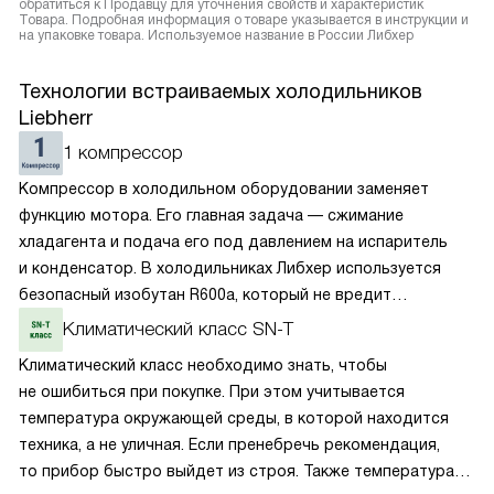
обратиться к Продавцу для уточнения свойств и характеристик
Товара. Подробная информация о товаре указывается в инструкции и
на упаковке товара. Используемое название в России Либхер
Технологии встраиваемых холодильников
Liebherr
1 компрессор
Компрессор в холодильном оборудовании заменяет
функцию мотора. Его главная задача — сжимание
хладагента и подача его под давлением на испаритель
и конденсатор. В холодильниках Либхер используется
безопасный изобутан R600a, который не вредит
окружающей среде. Компрессор перегоняет его
Климатический класс SN-T
по охладительному контуру по принципу насоса. Чем
Климатический класс необходимо знать, чтобы
лучше работает «мотор» прибора, тем качественнее
не ошибиться при покупке. При этом учитывается
и быстрее происходит охлаждение, затрачивается
температура окружающей среды, в которой находится
меньше электроэнергии.
техника, а не уличная. Если пренебречь рекомендация,
то прибор быстро выйдет из строя. Также температура