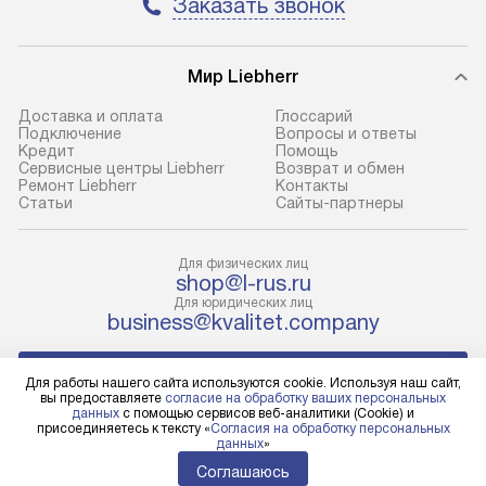
Заказать звонок
условия доставки у менеджера при
возможные ошибк
оформлении заказа.
Готовые коммун
Мир Liebherr
В оговоренный день служба
предполагают н
доставки доставит упакованный
установленной р
Доставка и оплата
Глоссарий
прибор до подъезда. Если
холодильников с
Подключение
Вопросы и ответы
Кредит
Помощь
требуется переместить прибор
требующим под
Сервисные центры Liebherr
Возврат и обмен
до двери квартиры или до места
к водопроводу, 
Ремонт Liebherr
Контакты
Cтатьи
Сайты-партнеры
установки, пожалуйста,
наличие крана. 
предварительно уточните это
установка включ
с менеджером. За данную услугу
упаковки и тран
Для физических лиц
shop@l-rus.ru
взимается дополнительная плата.
креплений, при 
Для юридических лиц
Учитывайте габариты прибора, если
и соединение от
business@kvalitet.company
они не позволяют пронести его
Техника монтиру
через дверной проем,
нишу или на зар
НАПИСАТЬ РУКОВОДСТВУ
Для работы нашего сайта используются cookie. Используя наш сайт,
то сотрудники транспортной
предусмотренно
вы предоставляете
согласие на обработку ваших персональных
данных
с помощью сервисов веб-аналитики (Cookie) и
службы не смогут демонтировать
с проверкой по 
Политика конфиденциальности
присоединяетесь к тексту «
Согласия на обработку персональных
дверцы, ручки или другие
подключается к
данных
»
Условия продажи
выступающие элементы, так как
коммуникациям.
Карта сайта
Соглашаюсь