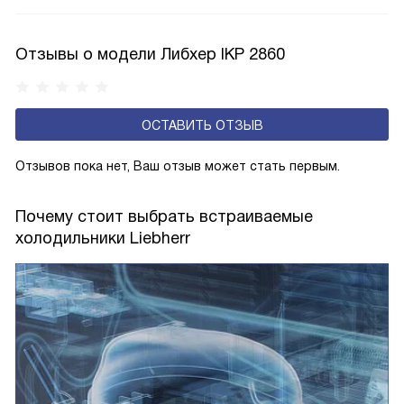
влияет на качество и интенсивность охлаждения, затрату
электроэнергии. Класс N-ST подходит для нормального
и субтропического климата. Температура в помещении
Отзывы о модели Либхер IKP 2860
может варьироваться от +16 до +38 градусов,
но не выходить за этот диапазон.
ОСТАВИТЬ ОТЗЫВ
Отзывов пока нет, Ваш отзыв может стать первым.
Почему стоит выбрать встраиваемые
холодильники Liebherr