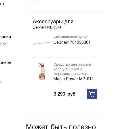
сть
Аксессуары для
Liebherr IKB 3514
вания
Алюминиевая ручка
Liebherr 704336301
ляют
убиков
Средство для очистки
холодильников и
морозильных камер
Magic Power MP-011
ся
3 290
руб.
Может быть полезно