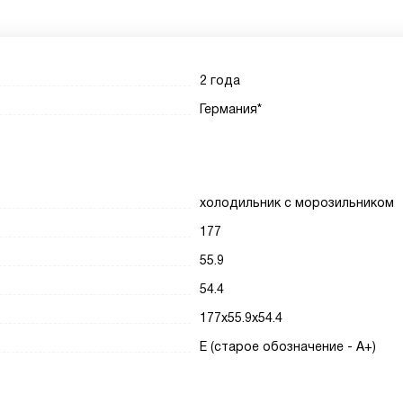
2 года
Германия*
холодильник с морозильником
177
55.9
54.4
177x55.9x54.4
E (старое обозначение - A+)