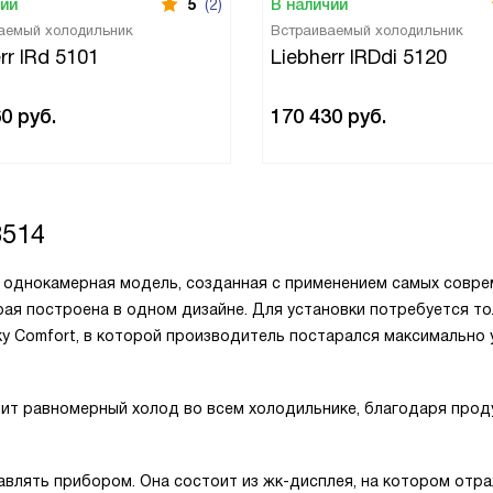
чии
5
(2)
В наличии
аемый холодильник
Встраиваемый холодильник
rr IRd 5101
Liebherr IRDdi 5120
60
руб.
170 430
руб.
3514
ая однокамерная модель, созданная с применением самых совр
орая построена в одном дизайне. Для установки потребуется т
ку Comfort, в которой производитель постарался максимально 
чит равномерный холод во всем холодильнике, благодаря про
равлять прибором. Она состоит из жк-дисплея, на котором отр