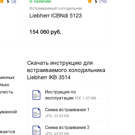
5
(3)
В наличии
5
(16)
В нали
Встраиваемый холодильник
Встраи
Liebherr ICBNdi 5123
Liebh
154 060
руб.
138 9
Скачать инструкцию для
встраиваемого холодильника
Liebherr IKB 3514
еменных
олько
учесть
Инструкция по
эксплуатации
PDF, 1.07 MB
Схема встраивания 1
думанной
JPG, 32.93 KB
Схема встраивания 2
ажается
JPG, 49.97 KB