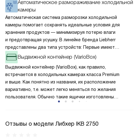
Автоматическое размораживание холодильной
камеры
Автоматическая система разморозки холодильной
камеры помогает сохранять идеальные условия для
хранения продуктов — минимизируя потерю влаги
и предотвращая усушку. В линейке бренда Liebherr
представлены два типа устройств: Первые имеют
открытую заднюю стенку, на которой при высокой
Выдвижной контейнер (VarioBox)
влажности может образовываться конденсат — это
Выдвижной контейнер (VarioBox), как правило,
естественный физический процесс. Второй тип — модели
встречается в холодильных камерах класса Premium
с панелью, выполняющей функцию «сухой стенки». Такие
и выше. Как понятно из названия, их расположение
устройства обеспечивают более комфортную
вариативно, т.е. может легко меняться по желания
эксплуатацию и чаще всего оснащены нулевой зоной
пользователя. Обычно такие ящички изготовлены
свежести BioFresh 0°C. Они встречаются в сериях Plus,
их закалённого стекла или же из защитного экологичного
Prime и Peak.
пластика, который внешне не отличим от стекла. Такие
отделения предназначены для хранения небольших
Отзывы о модели Либхер IKB 2750
вещей, например масла или баночек йогурта. Зачастую
контейнеры VarioBox крепятся на дверце.