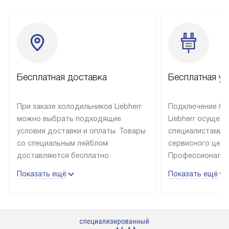
Бесплатная доставка
Бесплатная ус
При заказе холодильников Liebherr
Подключение бы
можно выбрать подходящие
Liebherr осущес
условия доставки и оплаты. Товары
специалистами 
со специальным лейблом
сервисного цент
доставляются бесплатно
Профессиональн
в пределах Москвы и МКАД
гарантия долгой
Показать ещё
Показать ещё
до подъезда, выезд за МКАД
эксплуатации те
оплачивается дополнительно.
и Санкт-Петербу
Товар со статусом в наличии может
со специальным
быть отгружен покупателю
подключается б
в течение трех дней. Доставка
мастера за МКА