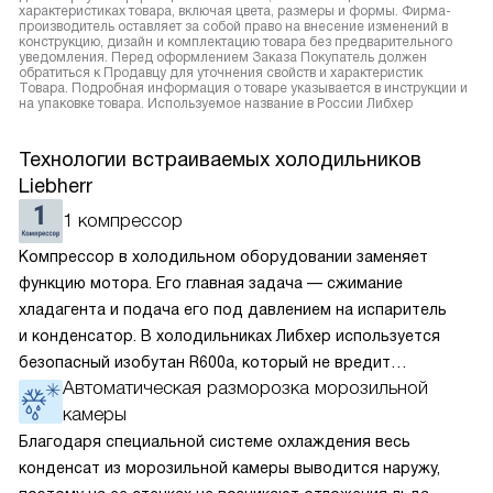
характеристиках товара, включая цвета, размеры и формы. Фирма-
производитель оставляет за собой право на внесение изменений в
конструкцию, дизайн и комплектацию товара без предварительного
уведомления. Перед оформлением Заказа Покупатель должен
обратиться к Продавцу для уточнения свойств и характеристик
Товара. Подробная информация о товаре указывается в инструкции и
на упаковке товара. Используемое название в России Либхер
Технологии встраиваемых холодильников
Liebherr
1 компрессор
Компрессор в холодильном оборудовании заменяет
функцию мотора. Его главная задача — сжимание
хладагента и подача его под давлением на испаритель
и конденсатор. В холодильниках Либхер используется
безопасный изобутан R600a, который не вредит
Автоматическая разморозка морозильной
окружающей среде. Компрессор перегоняет его
камеры
по охладительному контуру по принципу насоса. Чем
лучше работает «мотор» прибора, тем качественнее
Благодаря специальной системе охлаждения весь
и быстрее происходит охлаждение, затрачивается
конденсат из морозильной камеры выводится наружу,