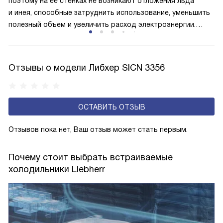
меньше электроэнергии.
поэтому на ее стенках не возникают отложения льда
и инея, способные затруднить использование, уменьшить
полезный объем и увеличить расход электроэнергии.
Соответстве нет необходимости в частых
размораживаниях, поскольку оттаивание происходит
автоматически.
Отзывы о модели Либхер SICN 3356
ОСТАВИТЬ ОТЗЫВ
Отзывов пока нет, Ваш отзыв может стать первым.
Почему стоит выбрать встраиваемые
холодильники Liebherr