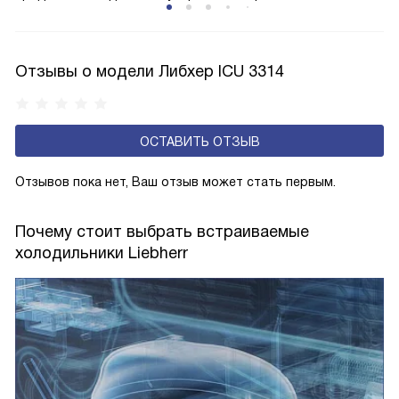
открытую заднюю стенку, на которой при высокой
влажности может образовываться конденсат — это
естественный физический процесс. Второй тип — модели
Отзывы о модели Либхер ICU 3314
с панелью, выполняющей функцию «сухой стенки». Такие
устройства обеспечивают более комфортную
эксплуатацию и чаще всего оснащены нулевой зоной
ОСТАВИТЬ ОТЗЫВ
свежести BioFresh 0°C. Они встречаются в сериях Plus,
Prime и Peak.
Отзывов пока нет, Ваш отзыв может стать первым.
Почему стоит выбрать встраиваемые
холодильники Liebherr