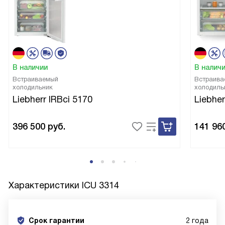
В наличии
В налич
Встраиваемый
Встраива
холодильник
холодиль
Liebherr IRBci 5170
Liebher
396 500
руб.
141 96
Характеристики
ICU 3314
Срок гарантии
2 года