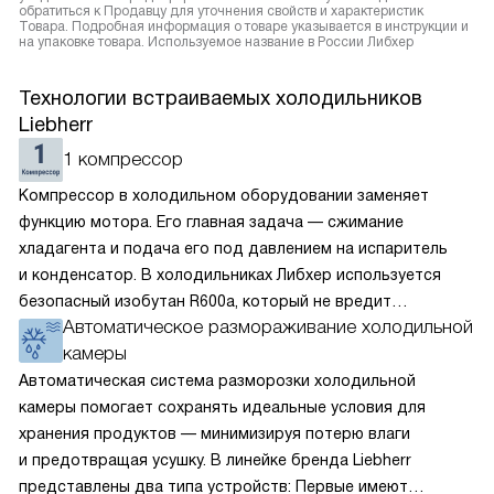
обратиться к Продавцу для уточнения свойств и характеристик
Товара. Подробная информация о товаре указывается в инструкции и
на упаковке товара. Используемое название в России Либхер
Технологии встраиваемых холодильников
Liebherr
1 компрессор
Компрессор в холодильном оборудовании заменяет
функцию мотора. Его главная задача — сжимание
хладагента и подача его под давлением на испаритель
и конденсатор. В холодильниках Либхер используется
безопасный изобутан R600a, который не вредит
Автоматическое размораживание холодильной
окружающей среде. Компрессор перегоняет его
камеры
по охладительному контуру по принципу насоса. Чем
лучше работает «мотор» прибора, тем качественнее
Автоматическая система разморозки холодильной
и быстрее происходит охлаждение, затрачивается
камеры помогает сохранять идеальные условия для
меньше электроэнергии.
хранения продуктов — минимизируя потерю влаги
и предотвращая усушку. В линейке бренда Liebherr
представлены два типа устройств: Первые имеют