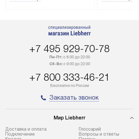
лейблом доставляется бесплатно
эксплуатации те
по Москве. Выезд за МКАД
техника со спец
оплачивается дополнительно.
подключается б
Возможна доставка товаров по
мастера за МКА
России.
дополнительную 
+7 495 929-70-78
Пн-Пт:
с 8:00 до 22:00
Сб-Вс:
с 9:00 до 22:00
+7 800 333-46-21
Бесплатно по России
Заказать звонок
Мир Liebherr
Доставка и оплата
Глоссарий
Подключение
Вопросы и ответы