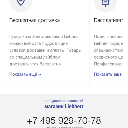
Бесплатная доставка
Бесплатная ус
При заказе холодильников Liebherr
Подключение бы
можно выбрать подходящие
Liebherr осущес
условия доставки и оплаты. Товары
специалистами 
со специальным лейблом
сервисного цент
доставляются бесплатно
Профессиональн
в пределах Москвы и МКАД
гарантия долгой
Показать ещё
Показать ещё
до подъезда, выезд за МКАД
эксплуатации те
оплачивается дополнительно.
и Санкт-Петербу
Товар со статусом в наличии может
со специальным
быть отгружен покупателю
подключается б
в течение трех дней. Доставка
мастера за МКА
в Санкт-Петербург и другие
за дополнительн
+7 495 929-70-78
регионы осуществляется через
Стоимость допо
транспортную компанию. После
по монтажу опре