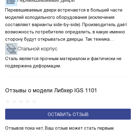
Перевешиваемые двери
Перевешиваемые двери встречаются в большей части
моделей холодильного оборудования (исключения
составляют варианты side-by-side). Производитель даёт
возможность потребителю определить, в какую именно
сторону будут открываться дверцы. Так техника
идеально подстроится под геометрию помещения,
Стальной корпус
а открытая дверца не перекроет проход или доступ
Сталь является прочным материалом и фактически не
к другой мебели. В комплект обязательно входят
подвержена деформации.
переходники и петли. При желании и умении покупатель
сам сможет перевесить дверцу.
Отзывы о модели Либхер IGS 1101
ОСТАВИТЬ ОТЗЫВ
Отзывов пока нет, Ваш отзыв может стать первым.