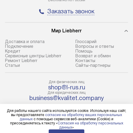
Москва. Пожалуйста, уточняйте
техники, предо
Заказать звонок
условия доставки у менеджера при
возможные ошибк
оформлении заказа.
Готовые коммун
Мир Liebherr
В оговоренный день служба
предполагают н
доставки доставит упакованный
установленной р
Доставка и оплата
Глоссарий
прибор до подъезда. Если
холодильников с
Подключение
Вопросы и ответы
Кредит
Помощь
требуется переместить прибор
требующим под
Сервисные центры Liebherr
Возврат и обмен
до двери квартиры или до места
к водопроводу, 
Ремонт Liebherr
Контакты
Cтатьи
Сайты-партнеры
установки, пожалуйста,
наличие крана. 
предварительно уточните это
установка включ
с менеджером. За данную услугу
упаковки и тран
Для физических лиц
shop@l-rus.ru
взимается дополнительная плата.
креплений, при 
Для юридических лиц
Учитывайте габариты прибора, если
и соединение от
business@kvalitet.company
они не позволяют пронести его
Техника монтиру
через дверной проем,
нишу или на зар
Для работы нашего сайта используются cookie. Используя наш сайт,
НАПИСАТЬ РУКОВОДСТВУ
вы предоставляете
согласие на обработку ваших персональных
то сотрудники транспортной
предусмотренно
данных
с помощью сервисов веб-аналитики (Cookie) и
присоединяетесь к тексту «
Согласия на обработку персональных
службы не смогут демонтировать
с проверкой по 
Политика конфиденциальности
данных
»
дверцы, ручки или другие
подключается к
Условия продажи