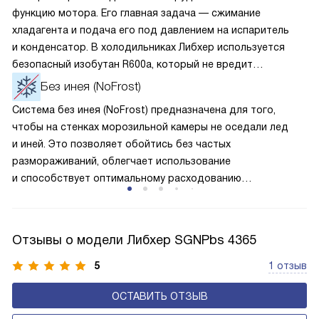
функцию мотора. Его главная задача — сжимание
хладагента и подача его под давлением на испаритель
и конденсатор. В холодильниках Либхер используется
безопасный изобутан R600a, который не вредит
окружающей среде. Компрессор перегоняет его
Без инея (NoFrost)
по охладительному контуру по принципу насоса. Чем
Система без инея (NoFrost) предназначена для того,
лучше работает «мотор» прибора, тем качественнее
чтобы на стенках морозильной камеры не оседали лед
и быстрее происходит охлаждение, затрачивается
и иней. Это позволяет обойтись без частых
меньше электроэнергии.
размораживаний, облегчает использование
и способствует оптимальному расходованию
электроэнергии, которая не тратится на поддержание
ледяной «шубы» на охлаждающих элементах. Технология
основана на циркуляции холодного воздуха внутри
Отзывы о модели Либхер SGNPbs 4365
камеры.
5
1 отзыв
ОСТАВИТЬ ОТЗЫВ