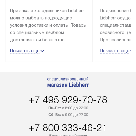
При заказе холодильников Liebherr
Подключение бы
можно выбрать подходящие
Liebherr осущес
условия доставки и оплаты. Товары
специалистами 
со специальным лейблом
сервисного цент
доставляются бесплатно
Профессиональн
в пределах Москвы и МКАД
гарантия долгой
Показать ещё
Показать ещё
до подъезда, выезд за МКАД
эксплуатации те
оплачивается дополнительно.
и Санкт-Петербу
Товар со статусом в наличии может
со специальным
быть отгружен покупателю
подключается б
в течение трех дней. Доставка
мастера за МКА
в Санкт-Петербург и другие
за дополнительн
+7 495 929-70-78
регионы осуществляется через
Стоимость допо
транспортную компанию. После
по монтажу опре
Пн-Пт:
с 8:00 до 22:00
100% предоплаты наша компания
прайсу. Профес
Сб-Вс:
с 9:00 до 22:00
бесплатно доставляет заказ
и регулярное об
+7 800 333-46-21
до представительства
обеспечивают д
транспортной компании в городе
и эффективное 
Бесплатно по России