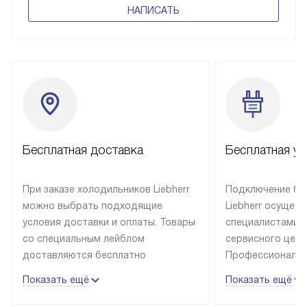
НАПИСАТЬ
Бесплатная доставка
Бесплатная ус
При заказе холодильников Liebherr
Подключение бы
можно выбрать подходящие
Liebherr осущес
условия доставки и оплаты. Товары
специалистами 
со специальным лейблом
сервисного цент
доставляются бесплатно
Профессиональн
в пределах Москвы и МКАД
гарантия долгой
Показать ещё
Показать ещё
до подъезда, выезд за МКАД
эксплуатации те
оплачивается дополнительно.
и Санкт-Петербу