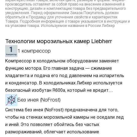
характеристиках товара, включая цвета, размеры и формы. Фирма-
производитель оставляет за собой право на внесение изменений в
конструкцию, дизайн и комплектацию товара без предварительного
уведомления. Перед оформлением Заказа Покупатель должен
обратиться к Продавцу для уточнения свойств и характеристик
Товара. Подробная информация о товаре указывается в инструкции и
на упаковке товара. Используемое название в России Либхер
Технологии морозильных камер Liebherr
1 компрессор
Компрессор в холодильном оборудовании заменяет
функцию мотора. Его главная задача — сжимание
хладагента и подача его под давлением на испаритель
и конденсатор. В холодильниках Либхер используется
безопасный изобутан R600a, который не вредит
окружающей среде. Компрессор перегоняет его
Без инея (NoFrost)
по охладительному контуру по принципу насоса. Чем
Система без инея (NoFrost) предназначена для того,
лучше работает «мотор» прибора, тем качественнее
чтобы на стенках морозильной камеры не оседали лед
и быстрее происходит охлаждение, затрачивается
и иней. Это позволяет обойтись без частых
меньше электроэнергии.
размораживаний, облегчает использование