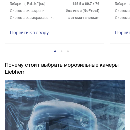
Габариты, ВxШxГ [см]:
145.5 х 69.7 х 76
Габариты
Система охлаждения:
без инея (NoFrost)
Система
Система размораживания:
автоматическая
Система
Перейти к товару
Перейт
Почему стоит выбрать морозильные камеры
Liebherr