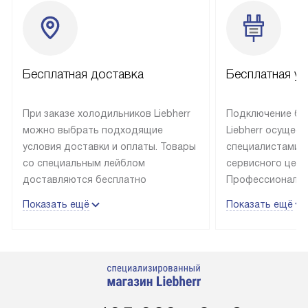
Бесплатная доставка
Бесплатная ус
При заказе холодильников Liebherr
Подключение бы
можно выбрать подходящие
Liebherr осущес
условия доставки и оплаты. Товары
специалистами 
со специальным лейблом
сервисного цент
доставляются бесплатно
Профессиональн
в пределах Москвы и МКАД
гарантия долгой
Показать ещё
Показать ещё
до подъезда, выезд за МКАД
эксплуатации те
оплачивается дополнительно.
и Санкт-Петербу
Товар со статусом в наличии может
со специальным
быть отгружен покупателю
подключается б
в течение трех дней. Доставка
мастера за МКА
в Санкт-Петербург и другие
за дополнительн