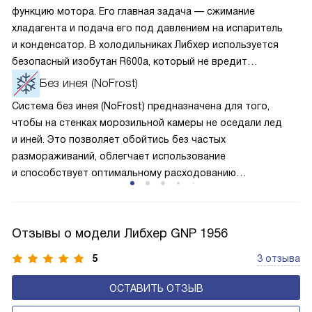
функцию мотора. Его главная задача — сжимание
хладагента и подача его под давлением на испаритель
и конденсатор. В холодильниках Либхер используется
безопасный изобутан R600a, который не вредит
окружающей среде. Компрессор перегоняет его
Без инея (NoFrost)
по охладительному контуру по принципу насоса. Чем
Система без инея (NoFrost) предназначена для того,
лучше работает «мотор» прибора, тем качественнее
чтобы на стенках морозильной камеры не оседали лед
и быстрее происходит охлаждение, затрачивается
и иней. Это позволяет обойтись без частых
меньше электроэнергии.
размораживаний, облегчает использование
и способствует оптимальному расходованию
электроэнергии, которая не тратится на поддержание
ледяной «шубы» на охлаждающих элементах. Технология
основана на циркуляции холодного воздуха внутри
Отзывы о модели Либхер GNP 1956
камеры.
5
3 отзыва
ОСТАВИТЬ ОТЗЫВ