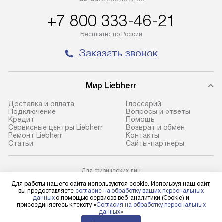
бесплатно доставляет заказ
и регулярное об
+7 800 333-46-21
до представительства
обеспечивают д
транспортной компании в городе
и эффективное 
Бесплатно по России
Москва. Пожалуйста, уточняйте
техники, предо
Заказать звонок
условия доставки у менеджера при
возможные ошибк
оформлении заказа.
Готовые коммун
Мир Liebherr
В оговоренный день служба
предполагают н
доставки доставит упакованный
установленной р
Доставка и оплата
Глоссарий
прибор до подъезда. Если
холодильников с
Подключение
Вопросы и ответы
Кредит
Помощь
требуется переместить прибор
требующим под
Сервисные центры Liebherr
Возврат и обмен
до двери квартиры или до места
к водопроводу, 
Ремонт Liebherr
Контакты
Cтатьи
Сайты-партнеры
установки, пожалуйста,
наличие крана. 
предварительно уточните это
установка включ
с менеджером. За данную услугу
упаковки и тран
Для физических лиц
shop@l-rus.ru
взимается дополнительная плата.
креплений, при 
Для работы нашего сайта используются cookie. Используя наш сайт,
Для юридических лиц
вы предоставляете
согласие на обработку ваших персональных
Учитывайте габариты прибора, если
и соединение от
business@kvalitet.company
данных
с помощью сервисов веб-аналитики (Cookie) и
присоединяетесь к тексту «
Согласия на обработку персональных
они не позволяют пронести его
Техника монтиру
данных
»
через дверной проем,
нишу или на зар
НАПИСАТЬ РУКОВОДСТВУ