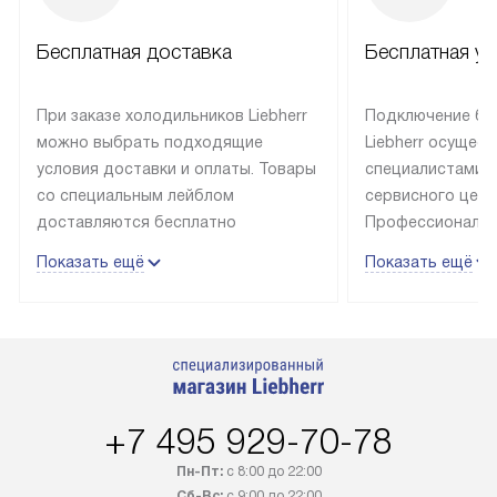
Бесплатная доставка
Бесплатная ус
При заказе холодильников Liebherr
Подключение бы
можно выбрать подходящие
Liebherr осущес
условия доставки и оплаты. Товары
специалистами 
со специальным лейблом
сервисного цент
доставляются бесплатно
Профессиональн
в пределах Москвы и МКАД
гарантия долгой
Показать ещё
Показать ещё
до подъезда, выезд за МКАД
эксплуатации те
оплачивается дополнительно.
и Санкт-Петербу
Товар со статусом в наличии может
со специальным
быть отгружен покупателю
подключается б
в течение трех дней. Доставка
мастера за МКА
в Санкт-Петербург и другие
за дополнительн
+7 495 929-70-78
регионы осуществляется через
Стоимость допо
транспортную компанию. После
по монтажу опре
Пн-Пт:
с 8:00 до 22:00
100% предоплаты наша компания
прайсу. Профес
Сб-Вс:
с 9:00 до 22:00