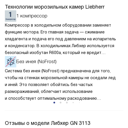
Технологии морозильных камер Liebherr
1 компрессор
Компрессор в холодильном оборудовании заменяет
функцию мотора. Его главная задача — сжимание
хладагента и подача его под давлением на испаритель
и конденсатор. В холодильниках Либхер используется
безопасный изобутан R600a, который не вредит
окружающей среде. Компрессор перегоняет его
Без инея (NoFrost)
по охладительному контуру по принципу насоса. Чем
Система без инея (NoFrost) предназначена для того,
лучше работает «мотор» прибора, тем качественнее
чтобы на стенках морозильной камеры не оседали лед
и быстрее происходит охлаждение, затрачивается
и иней. Это позволяет обойтись без частых
меньше электроэнергии.
размораживаний, облегчает использование
и способствует оптимальному расходованию
электроэнергии, которая не тратится на поддержание
ледяной «шубы» на охлаждающих элементах. Технология
основана на циркуляции холодного воздуха внутри
Отзывы о модели Либхер GN 3113
камеры.