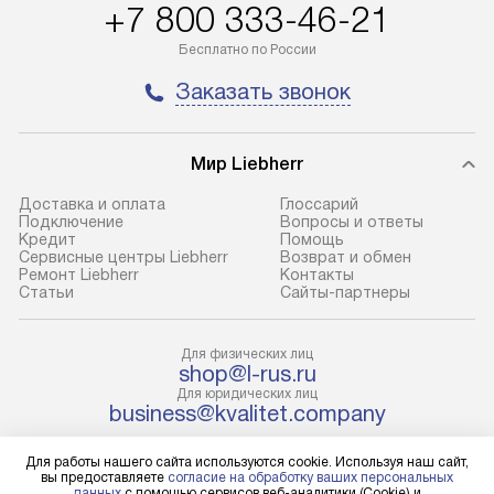
+7 800 333-46-21
до представительства
обеспечивают д
транспортной компании в городе
и эффективное 
Бесплатно по России
Москва. Пожалуйста, уточняйте
техники, предо
Заказать звонок
условия доставки у менеджера при
возможные ошибк
оформлении заказа.
Готовые коммун
Мир Liebherr
В оговоренный день служба
предполагают н
доставки доставит упакованный
установленной р
Доставка и оплата
Глоссарий
прибор до подъезда. Если
холодильников с
Подключение
Вопросы и ответы
Кредит
Помощь
требуется переместить прибор
требующим под
Сервисные центры Liebherr
Возврат и обмен
до двери квартиры или до места
к водопроводу, 
Ремонт Liebherr
Контакты
Cтатьи
Сайты-партнеры
установки, пожалуйста,
наличие крана. 
предварительно уточните это
установка включ
с менеджером. За данную услугу
упаковки и тран
Для физических лиц
shop@l-rus.ru
взимается дополнительная плата.
креплений, при 
Для юридических лиц
Учитывайте габариты прибора, если
и соединение от
business@kvalitet.company
они не позволяют пронести его
Техника монтиру
через дверной проем,
нишу или на зар
Для работы нашего сайта используются cookie. Используя наш сайт,
НАПИСАТЬ РУКОВОДСТВУ
вы предоставляете
согласие на обработку ваших персональных
то сотрудники транспортной
предусмотренно
данных
с помощью сервисов веб-аналитики (Cookie) и