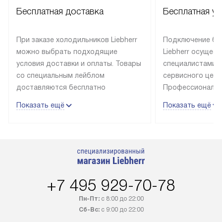
Бесплатная доставка
Бесплатная ус
При заказе холодильников Liebherr
Подключение бы
можно выбрать подходящие
Liebherr осущес
условия доставки и оплаты. Товары
специалистами 
со специальным лейблом
сервисного цент
доставляются бесплатно
Профессиональн
в пределах Москвы и МКАД
гарантия долгой
Показать ещё
Показать ещё
до подъезда, выезд за МКАД
эксплуатации те
оплачивается дополнительно.
и Санкт-Петербу
Товар со статусом в наличии может
со специальным
быть отгружен покупателю
подключается б
в течение трех дней. Доставка
мастера за МКА
в Санкт-Петербург и другие
за дополнительн
+7 495 929-70-78
регионы осуществляется через
Стоимость допо
транспортную компанию. После
по монтажу опре
Пн-Пт:
с 8:00 до 22:00
100% предоплаты наша компания
прайсу. Профес
Сб-Вс:
с 9:00 до 22:00
бесплатно доставляет заказ
и регулярное об