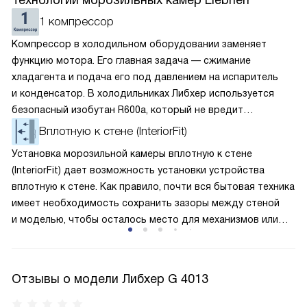
Технологии морозильных камер Liebherr
1 компрессор
Компрессор в холодильном оборудовании заменяет
функцию мотора. Его главная задача — сжимание
хладагента и подача его под давлением на испаритель
и конденсатор. В холодильниках Либхер используется
безопасный изобутан R600a, который не вредит
окружающей среде. Компрессор перегоняет его
Вплотную к стене (InteriorFit)
по охладительному контуру по принципу насоса. Чем
Установка морозильной камеры вплотную к стене
лучше работает «мотор» прибора, тем качественнее
(InteriorFit) дает возможность установки устройства
и быстрее происходит охлаждение, затрачивается
вплотную к стене. Как правило, почти вся бытовая техника
меньше электроэнергии.
имеет необходимость сохранить зазоры между стеной
и моделью, чтобы осталось место для механизмов или
для избежания перегрева. Морозилки с этой функцией
не имеют таких требований, благодаря чему их можно без
проблем устанавливать в ниши, встраивать в гарнитур или
Отзывы о модели Либхер G 4013
другими способами интегрировать в интерьер кухни
и других помещений. Если вы ограничены в пространстве