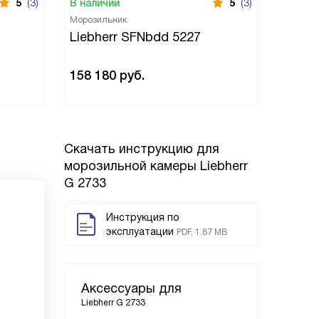
5
(3)
В наличии
5
(3)
В нали
Морозильник
Морози
Liebherr SFNbdd 5227
Liebh
158 180
руб.
121 0
Скачать инструкцию для
морозильной камеры
Liebherr
G 2733
Инструкция по
эксплуатации
PDF, 1.87 MB
Аксессуары для
Liebherr G 2733