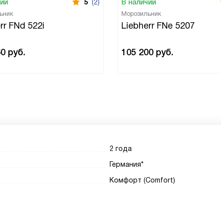
чии
5
(2)
В наличии
ьник
Морозильник
rr FNd 522i
Liebherr FNe 5207
60
руб.
105 200
руб.
2 года
Германия*
Комфорт (Comfort)