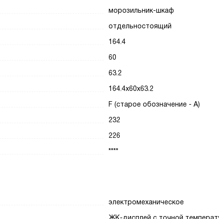
морозильник-шкаф
отдельностоящий
164.4
60
63.2
164.4x60x63.2
F (старое обозначение - A)
232
226
****
электромеханическое
ЖК-дисплей с точной температ