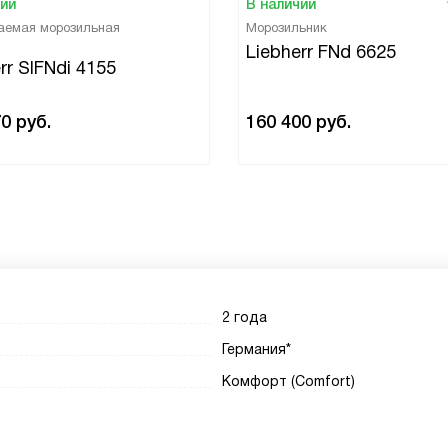
чии
В наличии
аемая морозильная
Морозильник
Liebherr FNd 6625
rr SIFNdi 4155
70
руб.
160 400
руб.
2 года
Германия*
Комфорт (Comfort)