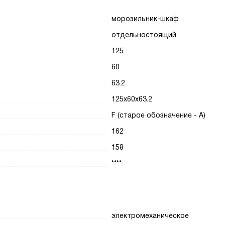
морозильник-шкаф
отдельностоящий
125
60
63.2
125x60x63.2
F (старое обозначение - A)
162
158
****
электромеханическое