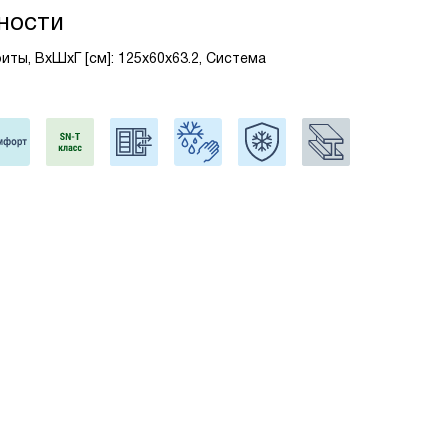
ности
иты, ВxШxГ [см]: 125x60x63.2, Система