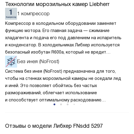
Технологии морозильных камер Liebherr
1 компрессор
Компрессор в холодильном оборудовании заменяет
функцию мотора. Его главная задача — сжимание
хладагента и подача его под давлением на испаритель
и конденсатор. В холодильниках Либхер используется
безопасный изобутан R600a, который не вредит
окружающей среде. Компрессор перегоняет его
Без инея (NoFrost)
по охладительному контуру по принципу насоса. Чем
Система без инея (NoFrost) предназначена для того,
лучше работает «мотор» прибора, тем качественнее
чтобы на стенках морозильной камеры не оседали лед
и быстрее происходит охлаждение, затрачивается
и иней. Это позволяет обойтись без частых
меньше электроэнергии.
размораживаний, облегчает использование
и способствует оптимальному расходованию
электроэнергии, которая не тратится на поддержание
ледяной «шубы» на охлаждающих элементах. Технология
основана на циркуляции холодного воздуха внутри
Отзывы о модели Либхер FNsdd 5297
камеры.