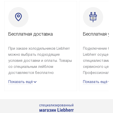
Бесплатная доставка
Бесплатная ус
При заказе холодильников Liebherr
Подключение бы
можно выбрать подходящие
Liebherr осущес
условия доставки и оплаты. Товары
специалистами 
со специальным лейблом
сервисного цент
доставляются бесплатно
Профессиональн
в пределах Москвы и МКАД
гарантия долгой
Показать ещё
Показать ещё
до подъезда, выезд за МКАД
эксплуатации те
оплачивается дополнительно.
и Санкт-Петербу
Товар со статусом в наличии может
со специальным
быть отгружен покупателю
подключается б
в течение трех дней. Доставка
мастера за МКА